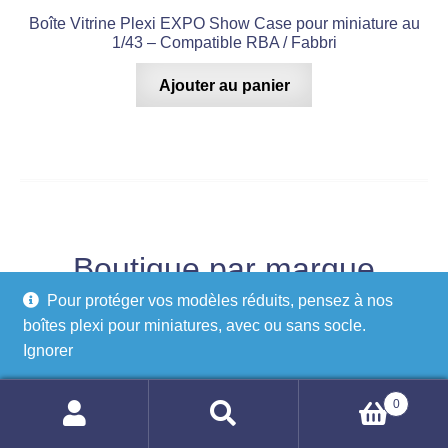
Boîte Vitrine Plexi EXPO Show Case pour miniature au
1/43 – Compatible RBA / Fabbri
Ajouter au panier
Boutique par marque
Pour protéger vos modèles réduits, pensez à nos
boîtes plexi pour miniatures, avec ou sans socle.
Ignorer
0
Recherche
Recherche