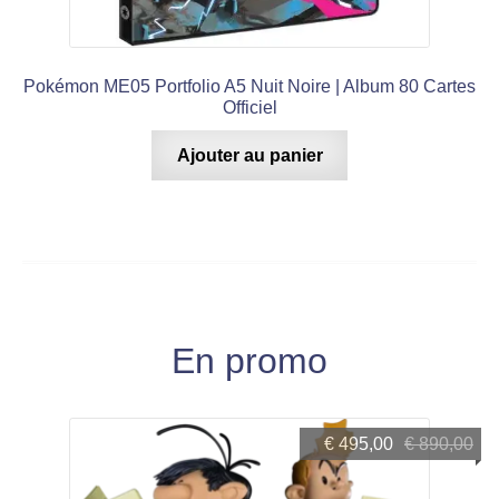
Pokémon ME05 Portfolio A5 Nuit Noire | Album 80 Cartes
Officiel
Ajouter au panier
En promo
Le
Le
€
495,00
€
890,00
prix
prix
initial
actuel