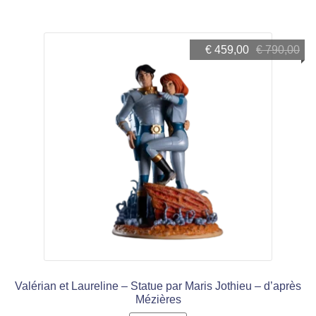
Le
Le
€
459,00
€
790,00
prix
prix
initial
actuel
était :
est :
€ 790,00.
€ 459,00.
Valérian et Laureline – Statue par Maris Jothieu – d’après
Mézières