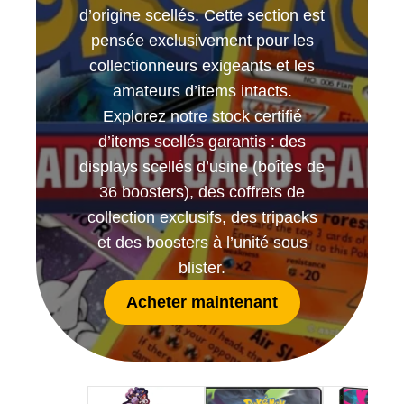
d’origine scellés. Cette section est
menu
Ouvrir
enfant
pensée exclusivement pour les
le
Notre magasin
collectionneurs exigeants et les
menu
amateurs d’items intacts.
enfant
Explorez notre stock certifié
d’items scellés garantis : des
displays scellés d’usine (boîtes de
36 boosters), des coffrets de
collection exclusifs, des tripacks
et des boosters à l’unité sous
blister.
Acheter maintenant