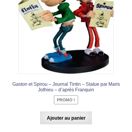
était :
est :
€ 890,00.
€ 495,00.
Gaston et Spirou – Journal Tintin – Statue par Maris
Jothieu – d’après Franquin
PROMO !
Ajouter au panier