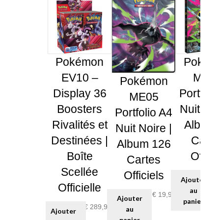
Pokémon
Pokém
EV10 –
ME0
Pokémon
Display 36
Portfoli
ME05
Boosters
Nuit Noi
Portfolio A4
Rivalités et
Album 
Nuit Noire |
Destinées |
Carte
Album 126
Boîte
Offici
Cartes
Scellée
Officiels
Ajouter
Officielle
au
€
19,99
Ajouter
panier
€
289,99
au
Ajouter
panier