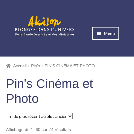
Aller
Aller
à
au
Menu
la
contenu
navigation
Ouvrir
le
Albums BD
menu
Accueil
Pin's
PIN'S CINÉMA ET PHOTO
Ouvrir
enfant
le
Objets BD
Pin's Cinéma et
menu
Ouvrir
enfant
Photo
le
Images BD
menu
Ouvrir
enfant
le
Miniatures
menu
Trié
Affichage de 1–60 sur 74 résultats
enfant
Boites Plexi