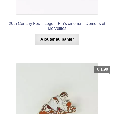
Pin’s Divers
Pin’s Ferroviaires
20th Century Fox – Logo – Pin’s cinéma – Démons et
Merveilles
Pin’s Maritimes
Ajouter au panier
Pin’s Motos
Pin’s Musique
€
1,99
Pin’s Pin-Up
Pin’s Publicitaires
Pin’s Sports