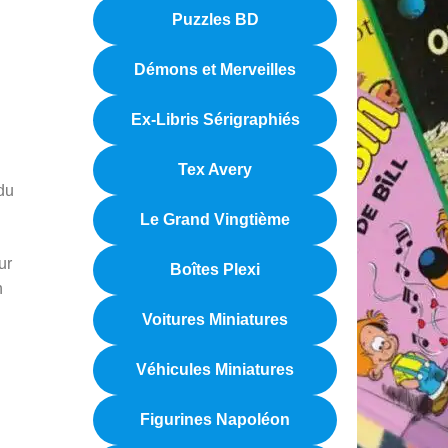
Puzzles BD
Démons et Merveilles
Ex-Libris Sérigraphiés
Tex Avery
du
Le Grand Vingtième
ur
Boîtes Plexi
n
Voitures Miniatures
Véhicules Miniatures
Figurines Napoléon