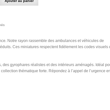
Ajouter au panier
Trié
chés
du
plus
ence. Notre rayon rassemble des ambulances et véhicules de
récent
au
éduits. Ces miniatures respectent fidèlement les codes visuels 
plus
ancien
 des gyrophares réalistes et des intérieurs aménagés. Idéal po
collection thématique forte. Répondez à l’appel de l’urgence e