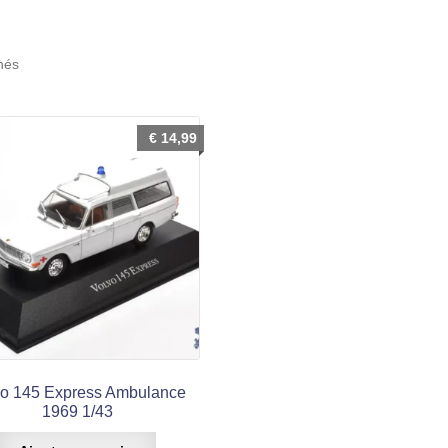
Trié
chés
du
plus
récent
€
14,99
au
plus
ancien
vo 145 Express Ambulance
1969 1/43