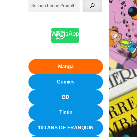
WhatsApp
Manga
Comics
BD
Tintin
100 ANS DE FRANQUIN