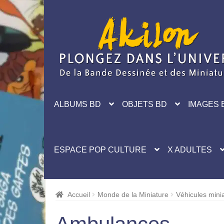
Aller
Aller
à
au
la
contenu
navigation
ALBUMS BD
OBJETS BD
IMAGES 
ESPACE POP CULTURE
X ADULTES
Accueil
Monde de la Miniature
Véhicules mini