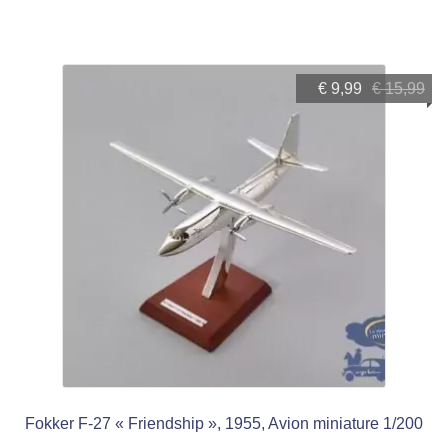
Le
Le
€
9,99
€
15,99
prix
prix
initial
actuel
était :
est :
€ 15,99.
€ 9,99.
Fokker F-27 « Friendship », 1955, Avion miniature 1/200