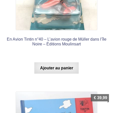
menu
Ouvrir
enfant
le
Mon compte
menu
Ouvrir
enfant
le
Notre magasin
menu
En Avion Tintin n°40 – L’avion rouge de Müller dans l’île
enfant
Noire – Éditions Moulinsart
Ajouter au panier
€
39,99