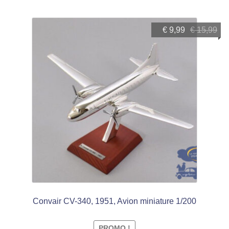
Le
Le
€
9,99
€
15,99
prix
prix
initial
actuel
était :
est :
€ 15,99.
€ 9,99.
Convair CV-340, 1951, Avion miniature 1/200
PROMO !