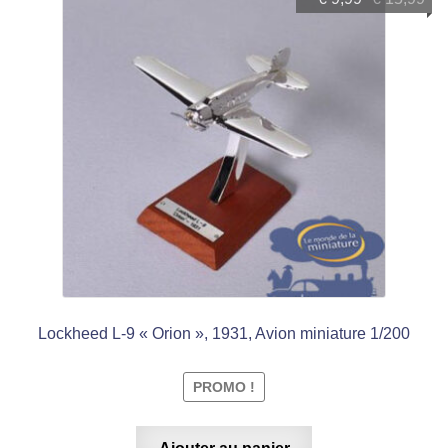
prix
prix
initial
actuel
était :
est :
€ 15,99.
€ 9,99.
Lockheed L-9 « Orion », 1931, Avion miniature 1/200
PROMO !