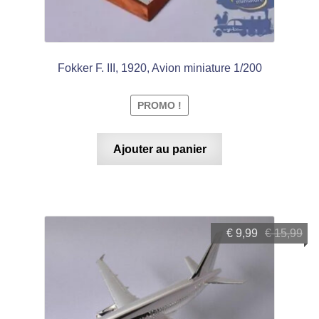
Fokker F. III, 1920, Avion miniature 1/200
PROMO !
Ajouter au panier
Le
Le
€
9,99
€
15,99
prix
prix
initial
actuel
était :
est :
€ 15,99.
€ 9,99.