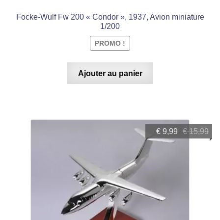
Focke-Wulf Fw 200 « Condor », 1937, Avion miniature
1/200
PROMO !
Ajouter au panier
Le
Le
€
9,99
€
15,99
prix
prix
initial
actuel
était :
est :
€ 15,99.
€ 9,99.