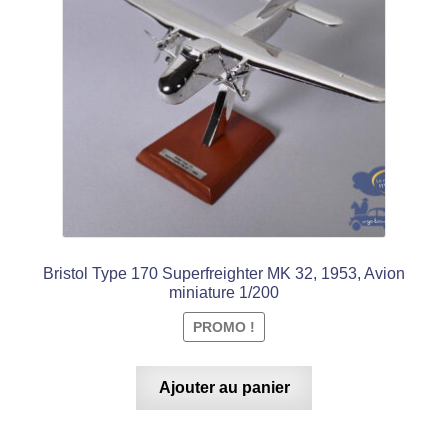
était :
est :
€ 15,99.
€ 9,99.
Bristol Type 170 Superfreighter MK 32, 1953, Avion
miniature 1/200
PROMO !
Ajouter au panier