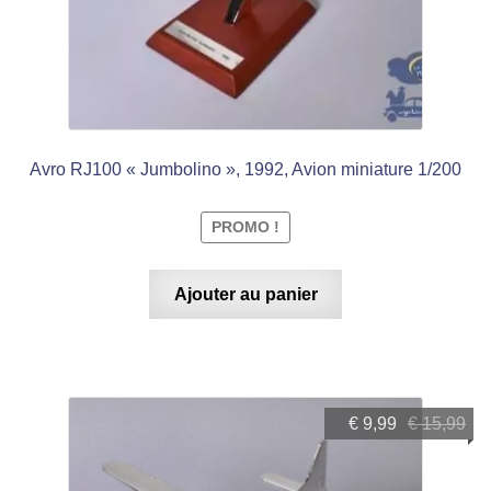
Avro RJ100 « Jumbolino », 1992, Avion miniature 1/200
PROMO !
Ajouter au panier
Le
Le
€
9,99
€
15,99
prix
prix
initial
actuel