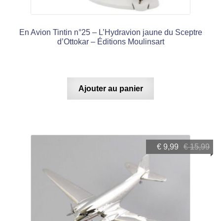
En Avion Tintin n°25 – L’Hydravion jaune du Sceptre
d’Ottokar – Éditions Moulinsart
Ajouter au panier
Le
Le
€
9,99
€
15,99
prix
prix
initial
actuel
était :
est :
€ 15,99.
€ 9,99.