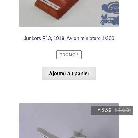
Junkers F13, 1919, Avion miniature 1/200
PROMO !
Ajouter au panier
Le
Le
€
9,99
€
15,99
prix
prix
initial
actuel
était :
est :