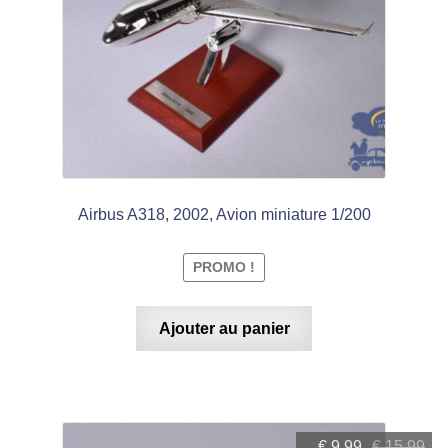
Airbus A318, 2002, Avion miniature 1/200
PROMO !
Ajouter au panier
Le
Le
€
9,99
€
15,99