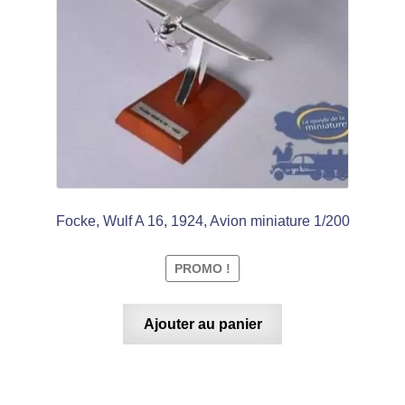
€ 15,99.
€ 9,99.
Focke, Wulf A 16, 1924, Avion miniature 1/200
PROMO !
Ajouter au panier