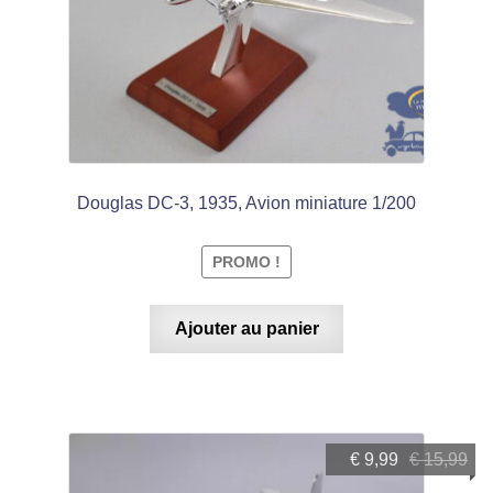
Douglas DC-3, 1935, Avion miniature 1/200
PROMO !
Ajouter au panier
Le
Le
€
9,99
€
15,99
prix
prix