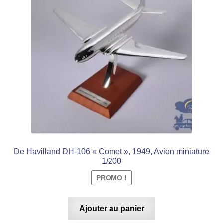
initial
actuel
était :
est :
€ 15,99.
€ 9,99.
De Havilland DH-106 « Comet », 1949, Avion miniature
1/200
PROMO !
Ajouter au panier