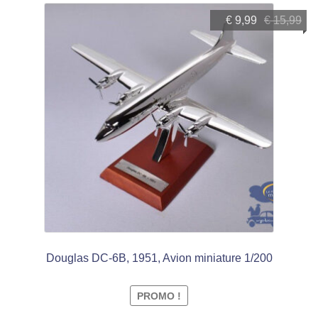
Le
Le
€
9,99
€
15,99
prix
prix
initial
actuel
était :
est :
€ 15,99.
€ 9,99.
Douglas DC-6B, 1951, Avion miniature 1/200
PROMO !