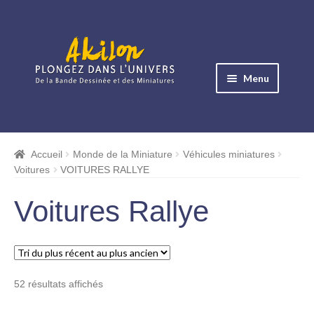
Aller
Aller
à
au
Menu
la
contenu
navigation
Ouvrir
le
Albums BD
menu
Accueil
Monde de la Miniature
Véhicules miniatures
Ouvrir
enfant
Voitures
VOITURES RALLYE
le
Objets BD
menu
Voitures Rallye
Ouvrir
enfant
le
Images BD
menu
Ouvrir
enfant
le
Miniatures
Trié
52 résultats affichés
menu
du
enfant
Boites Plexi