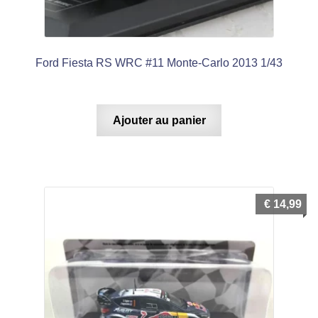
le
X Adultes
menu
Ouvrir
enfant
le
Ford Fiesta RS WRC #11 Monte-Carlo 2013 1/43
Idées KDO
menu
Ouvrir
enfant
le
Mon compte
Ajouter au panier
menu
Ouvrir
enfant
le
Notre magasin
menu
enfant
€
14,99