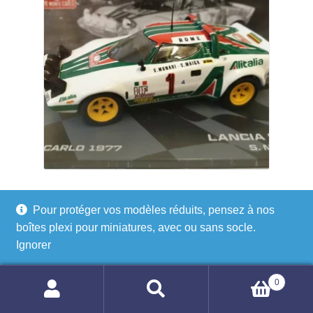
Miniature Lancia Stratos HF 1977 Monte-Carlo – 1/43
Pour protéger vos modèles réduits, pensez à nos
boîtes plexi pour miniatures, avec ou sans socle.
Ignorer
Ajouter au panier
0
Recherche
Recherche