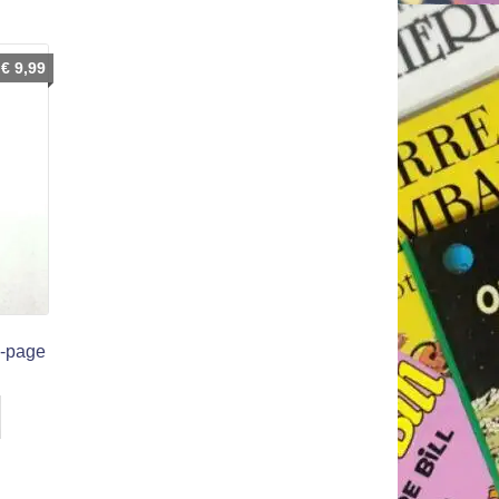
€
9,99
e-page