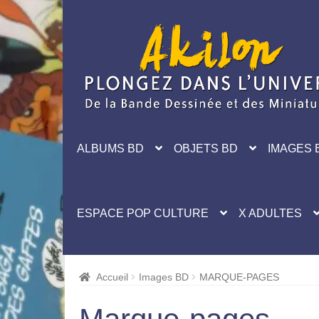
Aller
Aller
à
au
la
contenu
navigation
ALBUMS BD
OBJETS BD
IMAGES 
ESPACE POP CULTURE
X ADULTES
Accueil
Images BD
MARQUE-PAGES