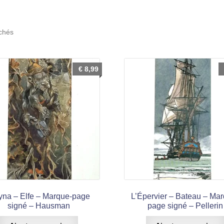
Trié
ichés
du
plus
récent
€
8,99
au
plus
ancien
yna – Elfe – Marque-page
L’Épervier – Bateau – Ma
signé – Hausman
page signé – Pellerin