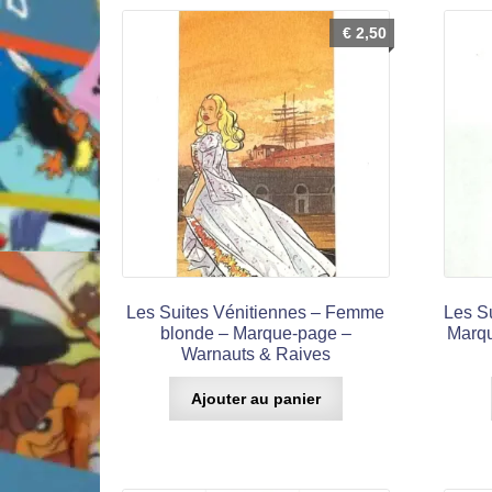
€
2,50
Les Suites Vénitiennes – Femme
Les S
blonde – Marque-page –
Marqu
Warnauts & Raives
Ajouter au panier