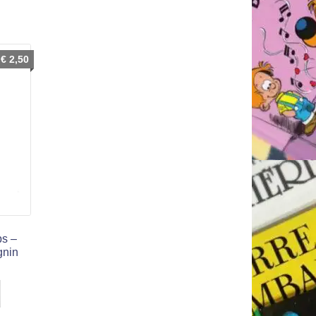
€
2,50
ps –
gnin