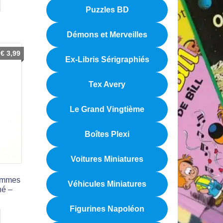
Puzzles BD
Démons et Merveilles
€
3,99
Ex-Libris Sérigraphiés
Tex Avery
Le Grand Vingtième
Boîtes Plexi
Voitures Miniatures
Femmes
Véhicules Miniatures
né –
Figurines Napoléon