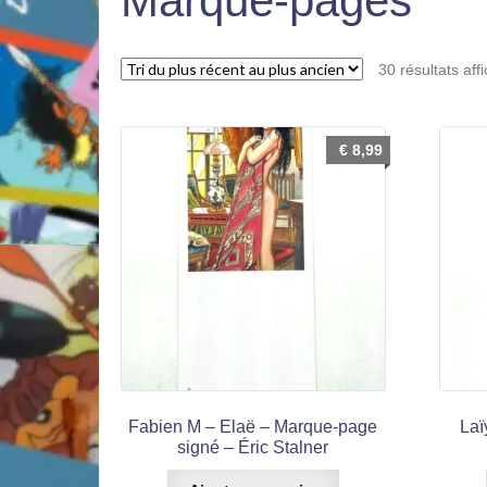
Marque-pages
30 résultats aff
€
8,99
Fabien M – Elaë – Marque-page
Laï
signé – Éric Stalner