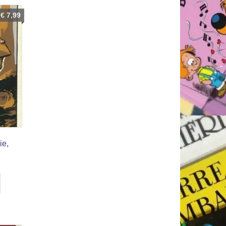
€
7,99
ie,