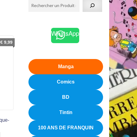
WhatsApp
€
9,99
Manga
Comics
BD
Tintin
rque-
100 ANS DE FRANQUIN