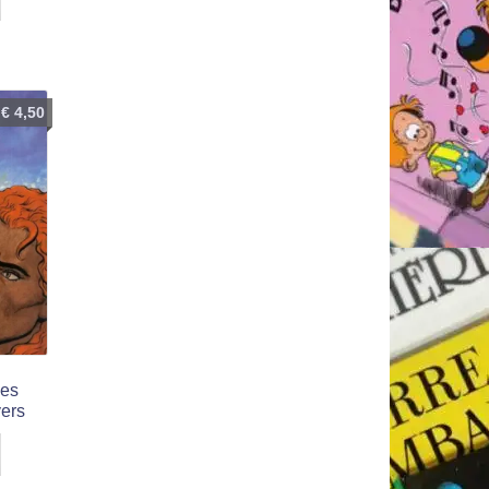
€
4,50
Les
ers