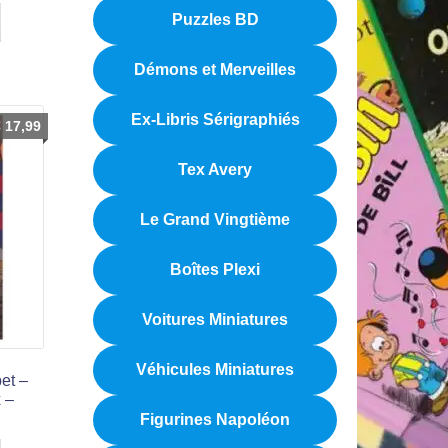
Puzzles BD
Démons et Merveilles
Ex-Libris Sérigraphiés
€
17,99
Tex Avery
Le Grand Vingtième
Boîtes Plexi
Voitures Miniatures
Véhicules Miniatures
et –
 –
Figurines Napoléon