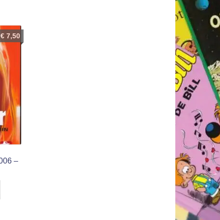
€
7,50
006 –