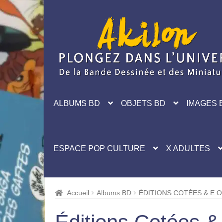
Aller
Aller
à
au
la
contenu
navigation
ALBUMS BD
OBJETS BD
IMAGES 
ESPACE POP CULTURE
X ADULTES
Accueil
Albums BD
ÉDITIONS COTÉES & E.O