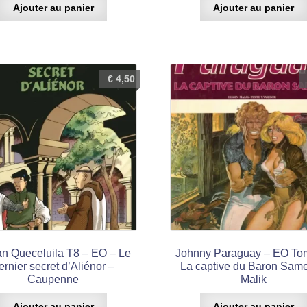
Ajouter au panier
Ajouter au panier
€
4,50
tan Queceluila T8 – EO – Le
Johnny Paraguay – EO Tom
ernier secret d’Aliénor –
La captive du Baron Same
Caupenne
Malik
Ajouter au panier
Ajouter au panier