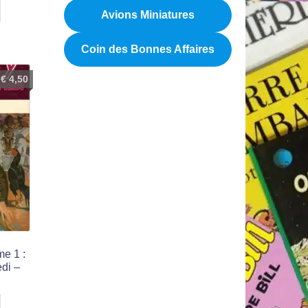
Avions Miniatures
Coin des Bonnes Affaires
€
4,50
e 1 :
di –