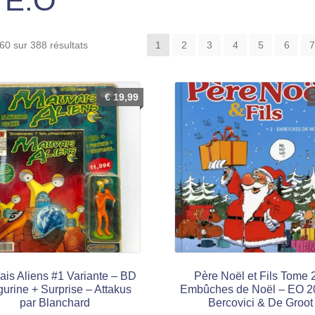
& E.O
Trié
60 sur 388 résultats
1
2
3
4
5
6
du
plus
récent
€
19,99
au
plus
ancien
is Aliens #1 Variante – BD
Père Noël et Fils Tome 
gurine + Surprise – Attakus
Embûches de Noël – EO 2
par Blanchard
Bercovici & De Groot