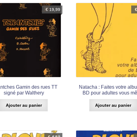
€
19,99
ntches Gamin des rues TT
Natacha : Faites votre alb
signé par Walthery
BD pour adultes vous m
Ajouter au panier
Ajouter au panier
€
4,50