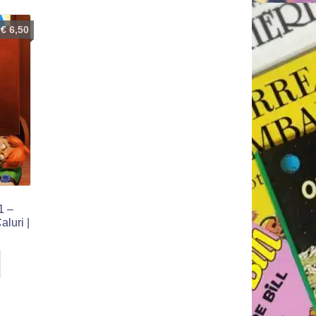
€
6,50
1 –
aluri |