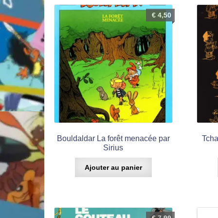
€
4,50
Bouldaldar La forêt menacée par
Tcha
Sirius
Ajouter au panier
€
7,99