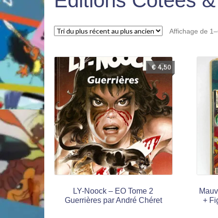
Éditions Cotées 
Affichage de 1–
€
4,50
LY-Noock – EO Tome 2
Mauva
Guerrières par André Chéret
+ Fi