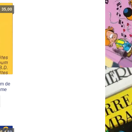
€
35,00
um de
ême
€
4,50