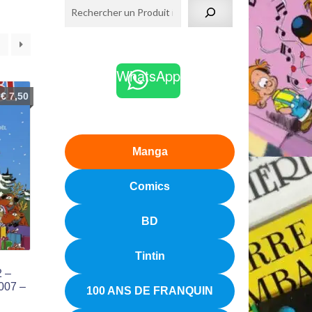
7
WhatsApp
€
7,50
Manga
Comics
BD
Tintin
2 –
007 –
100 ANS DE FRANQUIN