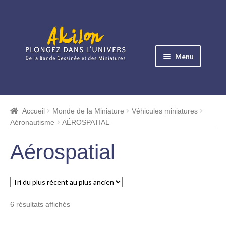
Aller
Aller
à
au
Menu
la
contenu
navigation
Ouvrir
le
Albums BD
menu
Accueil
Monde de la Miniature
Véhicules miniatures
Ouvrir
enfant
Aéronautisme
AÉROSPATIAL
le
Objets BD
menu
Aérospatial
Ouvrir
enfant
le
Images BD
menu
Ouvrir
enfant
le
Miniatures
Trié
6 résultats affichés
menu
du
enfant
Boites Plexi