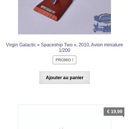
menu
Ouvrir
enfant
le
Mon compte
menu
Ouvrir
enfant
le
Notre magasin
menu
Virgin Galactic « Spaceship Two », 2010, Avion miniature
enfant
1/200
PROMO !
Ajouter au panier
€
19,99