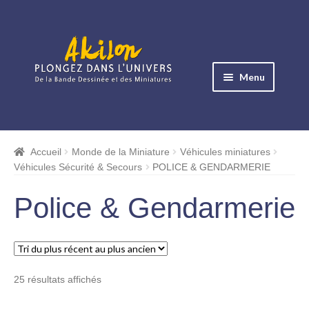
Aller
Aller
à
au
Menu
la
contenu
navigation
Ouvrir
le
Albums BD
menu
Accueil
Monde de la Miniature
Véhicules miniatures
Ouvrir
enfant
Véhicules Sécurité & Secours
POLICE & GENDARMERIE
le
Objets BD
menu
Police & Gendarmerie
Ouvrir
enfant
le
Images BD
menu
Ouvrir
enfant
le
Miniatures
Trié
25 résultats affichés
menu
du
enfant
Boites Plexi