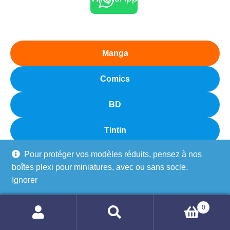
Manga
Comics
BD
Tintin
Pour protéger vos modèles réduits, pensez à nos
100 ANS DE FRANQUIN
boîtes plexi pour miniatures, avec ou sans socle.
Ignorer
Puzzles BD
Démons et Merveilles
0
Recherche
Recherche