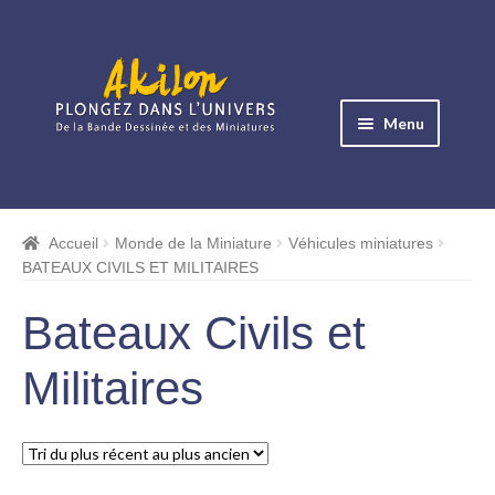
Aller
Aller
à
au
Menu
la
contenu
navigation
Ouvrir
le
Albums BD
menu
Accueil
Monde de la Miniature
Véhicules miniatures
Ouvrir
enfant
BATEAUX CIVILS ET MILITAIRES
le
Objets BD
menu
Bateaux Civils et
Ouvrir
enfant
le
Images BD
Militaires
menu
Ouvrir
enfant
le
Miniatures
menu
enfant
Boites Plexi