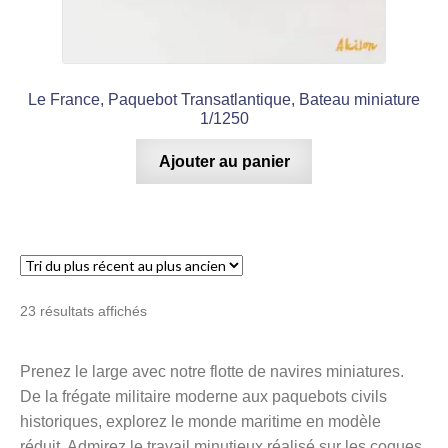
Le France, Paquebot Transatlantique, Bateau miniature
1/1250
Ajouter au panier
Trié
23 résultats affichés
du
plus
Prenez le large avec notre flotte de navires miniatures.
récent
De la frégate militaire moderne aux paquebots civils
au
plus
historiques, explorez le monde maritime en modèle
ancien
réduit. Admirez le travail minutieux réalisé sur les coques