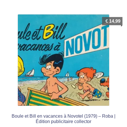
Blake & Mortimer
€
14,99
Boule & Bill
Gaston Lagaffe
Joe Bar Team
Le Marsupilami
Les Schtroumpfs
Lucky Luke
Spirou et Fantasio
Boule et Bill en vacances à Novotel (1979) – Roba |
Édition publicitaire collector
Thorgal