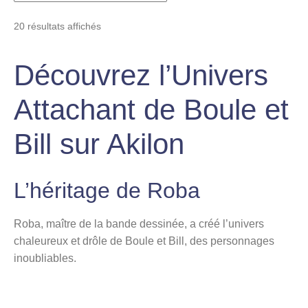
Trié
20 résultats affichés
du
plus
Découvrez l’Univers
récent
au
Attachant de Boule et
plus
ancien
Bill sur Akilon
L’héritage de Roba
Roba, maître de la bande dessinée, a créé l’univers
chaleureux et drôle de Boule et Bill, des personnages
inoubliables.