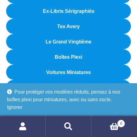
Ex-Libris Sérigraphiés
Tex Avery
Le Grand Vingtième
Boîtes Plexi
Voitures Miniatures
Véhicules Miniatures
Pour protéger vos modèles réduits, pensez à nos
boîtes plexi pour miniatures, avec ou sans socle.
Figurines Napoléon
Ignorer
Avions Miniatures
0
Recherche
Recherche
Coin des Bonnes Affaires