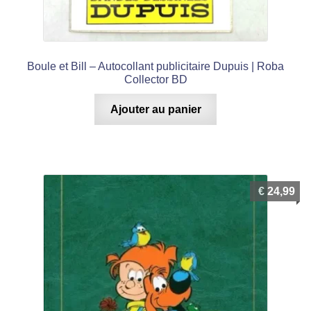
menu
enfant
Boule et Bill – Autocollant publicitaire Dupuis | Roba
Collector BD
Ajouter au panier
€
24,99