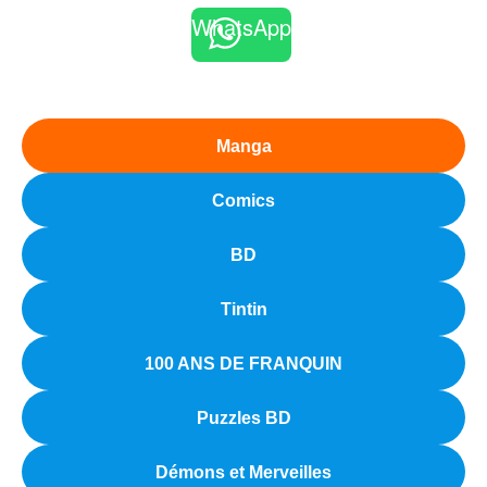
WhatsApp
Manga
Comics
BD
Tintin
100 ANS DE FRANQUIN
Puzzles BD
Démons et Merveilles