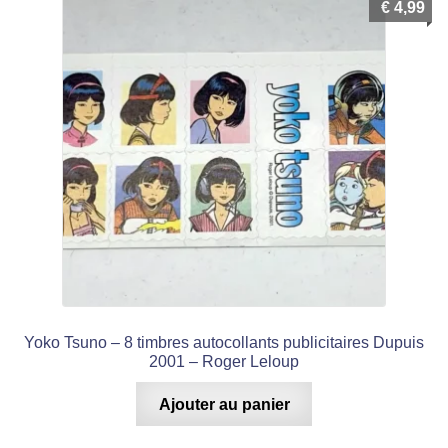
récent
€
4,99
au
plus
BD Prix Mini
ancien
Dossiers de Presse
Carnets de Croquis
Magazines
Livres et Monographies
Tirages de Luxe
Yoko Tsuno – 8 timbres autocollants publicitaires Dupuis
Ouvrir
2001 – Roger Leloup
Personnages BD
le
Ajouter au panier
menu
Asterix & Obelix
enfant