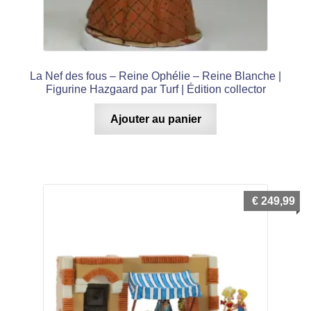
enfant
TCG Pokémon
Ouvrir
le
La Nef des fous – Reine Ophélie – Reine Blanche |
Espace Pop Culture
menu
Figurine Hazgaard par Turf | Édition collector
Ouvrir
enfant
Ajouter au panier
le
X Adultes
menu
Ouvrir
enfant
le
Idées KDO
menu
€
249,99
Ouvrir
enfant
le
Mon compte
menu
Ouvrir
enfant
le
Notre magasin
menu
enfant