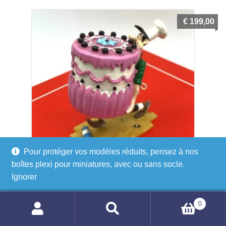
€
199,00
Pour protéger vos modèles réduits, pensez à nos
boîtes plexi pour miniatures, avec ou sans socle.
Ignorer
Lucky Luke – Averell portant le gâteau – Figurine Pixi (réf.
5477)
0
Recherche
Recherche
Ajouter au panier