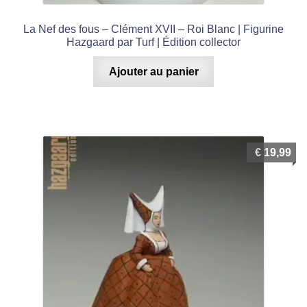
Figurines Métal Moyen-âge
La Nef des fous – Clément XVII – Roi Blanc | Figurine
Hazgaard par Turf | Édition collector
Figurines Métal Far West
Ajouter au panier
Figurines Métal Napoléon
Figurines Métal Première Guerre Mondiale
€
19,99
Figurines Métal Seconde Guerre Mondiale
Figurines Métal Autres Guerres
Figurines Métal Sécurité et Secours
Ouvrir
le
Pin’s
menu