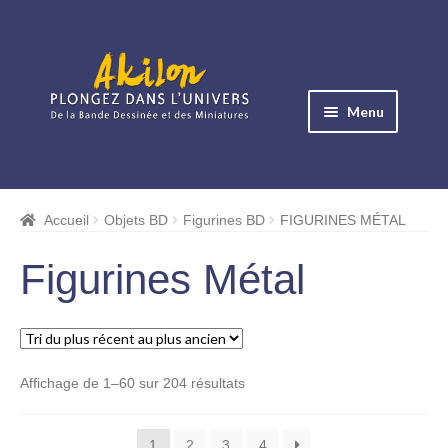
Aller
Aller
à
au
Menu
la
contenu
navigation
Ouvrir
le
Albums BD
menu
Accueil
Objets BD
Figurines BD
FIGURINES MÉTAL
Ouvrir
enfant
le
Objets BD
Figurines Métal
menu
enfant
Statuettes
Figurines Métal
Trié
Affichage de 1–60 sur 204 résultats
du
Pièces d’exception
plus
1
2
3
4