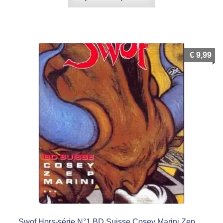
€
9,99
Swof Hors-série N°1 BD Suisse Cosey Marini Zep …