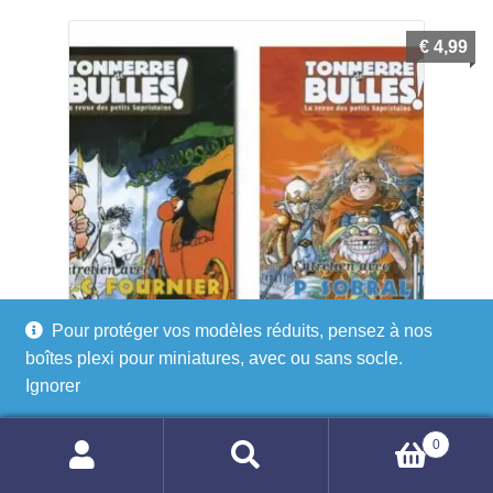
€
4,99
Pour protéger vos modèles réduits, pensez à nos
boîtes plexi pour miniatures, avec ou sans socle.
Ignorer
Magazine Tonnerre de Bulles N°3 – Fournier Sobral
Lemaire Nicoby Fuchs
0
Recherche
Recherche
Ajouter au panier