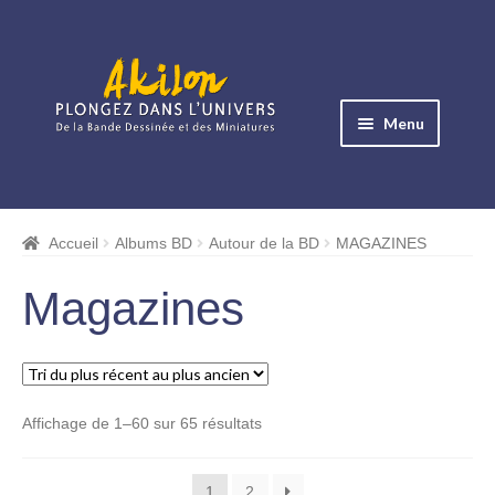
Aller
Aller
à
au
Menu
la
contenu
navigation
Ouvrir
le
Albums BD
menu
Accueil
Albums BD
Autour de la BD
MAGAZINES
enfant
Éditions standards
Magazines
Éditions Cotées & E.O
Albums Timbrés & Timbres
Trié
Affichage de 1–60 sur 65 résultats
Dédicaces
du
plus
Albums Publicitaires et Catalogues
1
2