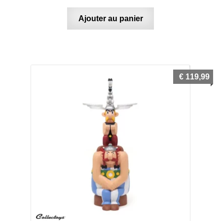
Blake & Mortimer
Ajouter au panier
Boule & Bill
Gaston Lagaffe
€
119,99
Joe Bar Team
Le Marsupilami
Les Schtroumpfs
Lucky Luke
Spirou et Fantasio
Thorgal