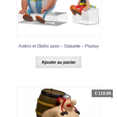
menu
enfant
Astérix et Obélix assis – Statuette – Plastoy
Ajouter au panier
€
119,99