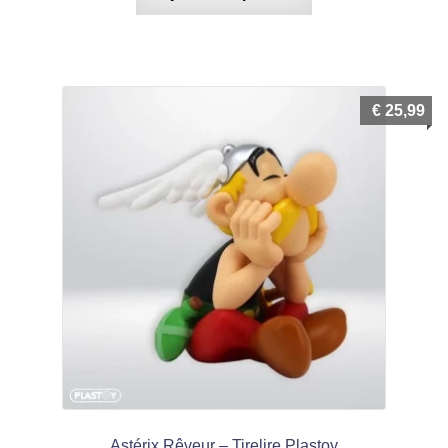
€
25,99
Astérix Rêveur – Tirelire Plastoy