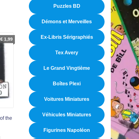
Puzzles BD
Démons et Merveilles
Ex-Libris Sérigraphiés
€
1,99
Tex Avery
Le Grand Vingtième
Boîtes Plexi
Voitures Miniatures
Véhicules Miniatures
of the
Figurines Napoléon