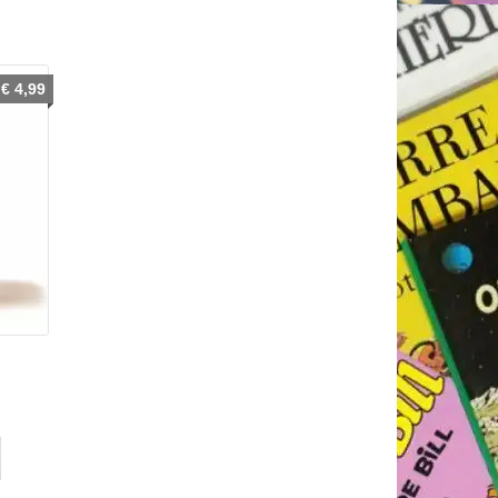
€
4,99