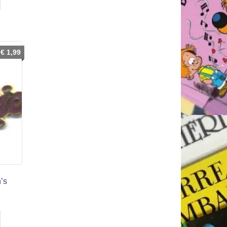
€
1,99
’s