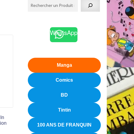
WhatsApp
Manga
Comics
BD
Tintin
In
tion
100 ANS DE FRANQUIN