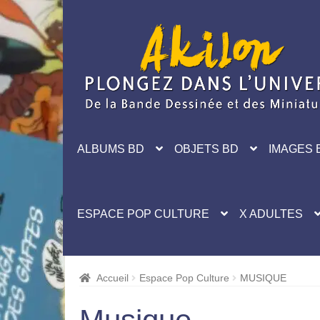
Aller
Aller
à
au
la
contenu
navigation
ALBUMS BD
OBJETS BD
IMAGES 
ESPACE POP CULTURE
X ADULTES
Accueil
Espace Pop Culture
MUSIQUE