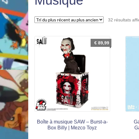
Musique
32 résultats aff
€
89,99
Boîte à musique SAW – Burst-a-
Ga
Box Billy | Mezco Toyz
G