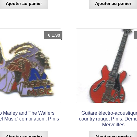
Ajouter au panier
Ajouter au panier
€
1,99
b Marley and The Wailers
Guitare électro-acoustiqu
l Music’ compilation : Pin’s
country rouge, Pin’s, Dém
Merveilles
Ajouter au panier
Ajouter au panier