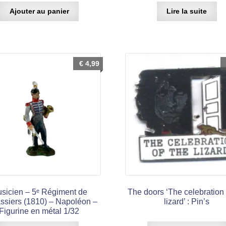
Ajouter au panier
Lire la suite
€
4,99
sicien – 5ᵉ Régiment de
The doors ‘The celebration 
ssiers (1810) – Napoléon –
lizard’ : Pin’s
Figurine en métal 1/32