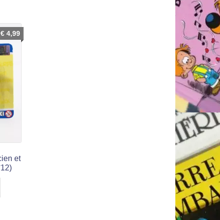
€
4,99
ien et
°12)