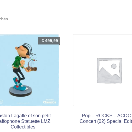
Trié
ichés
du
plus
récent
€
499,99
au
plus
ancien
ston Lagaffe et son petit
Pop – ROCKS – ACDC 
affophone Statuette LMZ
Concert (02) Special Edi
Collectibles