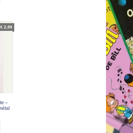
€
2,99
te –
métal