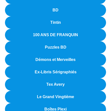
menu
BD
enfant
Mes Informations
Tintin
Panier
100 ANS DE FRANQUIN
Mot de passe perdu
Puzzles BD
Politique de confidentialité
Démons et Merveilles
Politique de remboursements et retours
Ex-Libris Sérigraphiés
Conditions Générales de Vente
Tex Avery
Mentions Légales
Le Grand Vingtième
Nos Partenaires
Boîtes Plexi