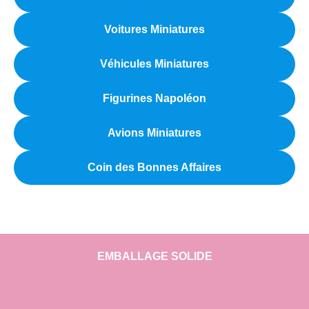
Ouvrir
le
Voitures Miniatures
Notre magasin
menu
enfant
Véhicules Miniatures
Figurines Napoléon
Avions Miniatures
Coin des Bonnes Affaires
EMBALLAGE SOLIDE