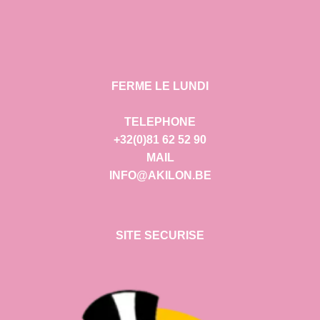
FERME LE LUNDI
TELEPHONE
+32(0)81 62 52 90
MAIL
INFO@AKILON.BE
SITE SECURISE