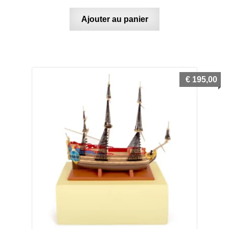
Blake & Mortimer
Ajouter au panier
Boule & Bill
Gaston Lagaffe
€
195,00
Joe Bar Team
Le Marsupilami
Les Schtroumpfs
Lucky Luke
Spirou et Fantasio
Thorgal