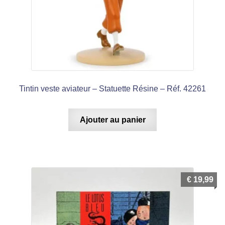
menu
enfant
Tintin veste aviateur – Statuette Résine – Réf. 42261
Ajouter au panier
€
19,99