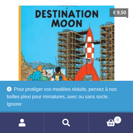
€
9,50
Pour protéger vos modèles réduits, pensez à nos
boîtes plexi pour miniatures, avec ou sans socle.
Ignorer
Tintin – Destination Moon (English Edition) – Hergé
Classic Adventure
0
Recherche
Recherche
Ajouter au panier