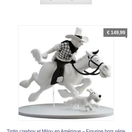
€
149,99
Tintin cowboy et Milou en Amérique – Figurine hors série