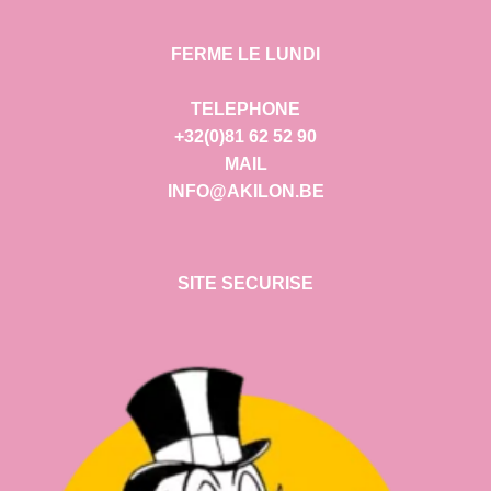
FERME LE LUNDI
TELEPHONE
+32(0)81 62 52 90
MAIL
INFO@AKILON.BE
SITE SECURISE