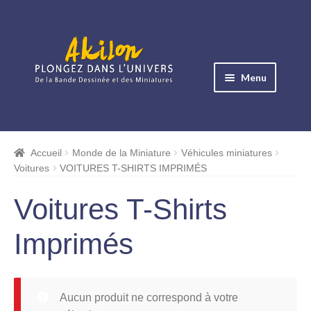
Aller
Aller
à
au
Menu
la
contenu
navigation
Ouvrir
le
Albums BD
menu
Accueil
Monde de la Miniature
Véhicules miniatures
Ouvrir
enfant
Voitures
VOITURES T-SHIRTS IMPRIMÉS
le
Objets BD
menu
Voitures T-Shirts
Ouvrir
enfant
le
Images BD
Imprimés
menu
Ouvrir
enfant
le
Miniatures
menu
Aucun produit ne correspond à votre
enfant
Boites Plexi