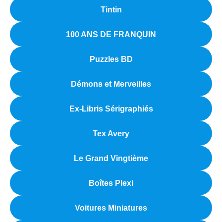
menu
Ouvrir
Tintin
Motos
enfant
le
menu
100 ANS DE FRANQUIN
Nos Coups de Coeur Miniatures
enfant
Puzzles BD
Ouvrir
Pin’s
le
Démons et Merveilles
menu
Ouvrir
Véhicules miniatures
enfant
le
Ex-Libris Sérigraphiés
menu
Ouvrir
Voitures
enfant
le
Tex Avery
menu
Voitures Civiles
enfant
Le Grand Vingtième
Voitures Course et Endurance
Boîtes Plexi
Voitures Mugs Décorés
Voitures Miniatures