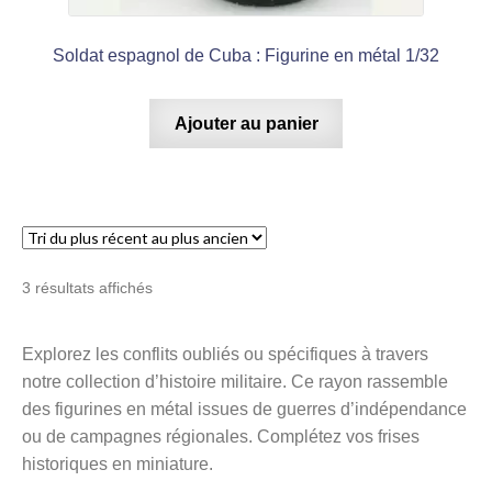
Figurines Métal Far West
Soldat espagnol de Cuba : Figurine en métal 1/32
Figurines Métal Napoléon
Ajouter au panier
Figurines Métal Première Guerre Mondiale
Figurines Métal Seconde Guerre Mondiale
Figurines Métal Autres Guerres
Trié
3 résultats affichés
du
plus
Figurines Métal Sécurité et Secours
Explorez les conflits oubliés ou spécifiques à travers
récent
notre collection d’histoire militaire. Ce rayon rassemble
au
Ouvrir
plus
des figurines en métal issues de guerres d’indépendance
le
Pin’s
ancien
ou de campagnes régionales. Complétez vos frises
menu
historiques en miniature.
enfant