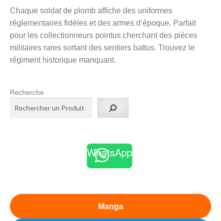
TCG Pokémon
Chaque soldat de plomb affiche des uniformes
réglementaires fidèles et des armes d’époque. Parfait
Ouvrir
pour les collectionneurs pointus cherchant des pièces
le
Espace Pop Culture
militaires rares sortant des sentiers battus. Trouvez le
menu
régiment historique manquant.
Ouvrir
enfant
le
X Adultes
menu
Recherche
Ouvrir
enfant
le
Idées KDO
menu
Ouvrir
enfant
le
Mon compte
WhatsApp
menu
Ouvrir
enfant
le
Notre magasin
menu
enfant
Manga