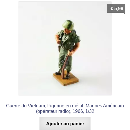
plus
récent
€
5,99
au
Décalcomanies
plus
ancien
Pièces Détachées (Impression 3D)
Ouvrir
Accessoires
le
menu
Ouvrir
Aéronautisme
enfant
le
menu
Bateaux Civils et Militaires
enfant
Cyclisme
Guerre du Vietnam, Figurine en métal, Marines Américain
Ferroviaire Trains et Accessoires
(opérateur radio), 1966, 1/32
Ouvrir
Figurines en Métal
Ajouter au panier
le