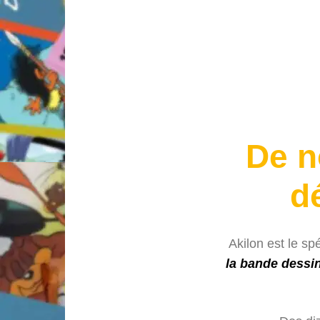
De n
d
Akilon est le sp
la bande dessi