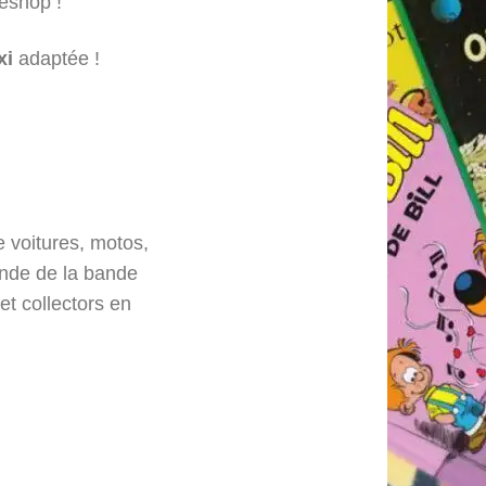
 eshop !
xi
adaptée !
e voitures, motos,
onde de la bande
et collectors en