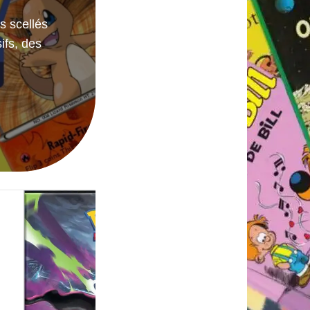
ys scellés
ifs, des