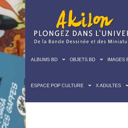
Aller
Aller
à
au
la
contenu
navigation
ALBUMS BD
OBJETS BD
IMAGES 
ESPACE POP CULTURE
X ADULTES