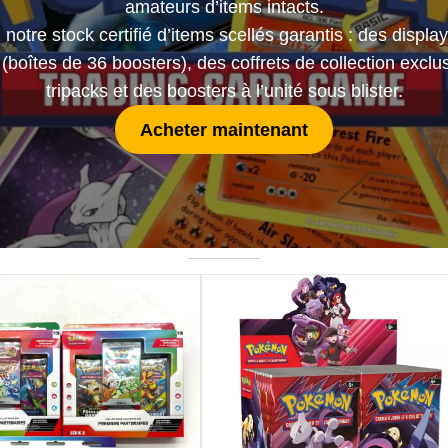
amateurs d’items intacts.
notre stock certifié d’items scellés garantis : des displa
 (boîtes de 36 boosters), des coffrets de collection exclus
tripacks et des boosters à l’unité sous blister.
Acheter maintenant