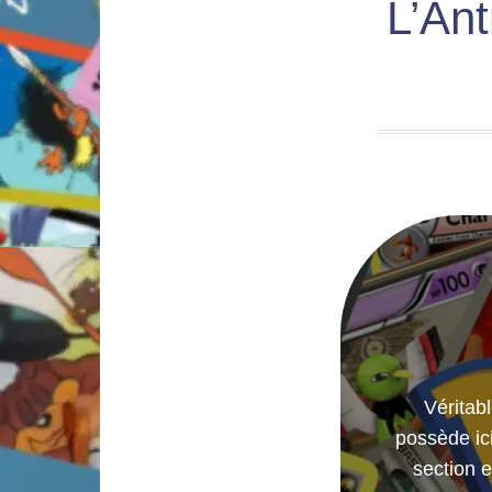
L’Ant
Véritab
possède ici
section e