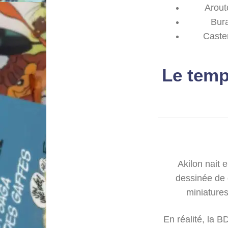
Arout
Bur
Caste
Le temp
Akilon nait 
dessinée de 
miniatures
En réalité, la BD