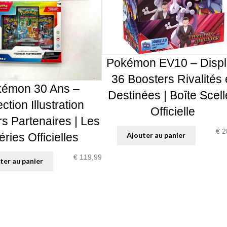
Pokémon EV10 – Disp
36 Boosters Rivalités 
émon 30 Ans –
Destinées | Boîte Scel
ction Illustration
Officielle
s Partenaires | Les
€
2
éries Officielles
Ajouter au panier
€
119,99
ter au panier