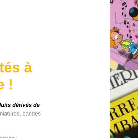
tés à
 !
uits dérivés de
iniatures, bandes