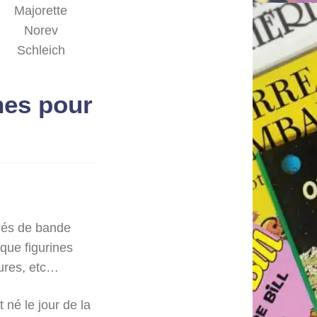
Majorette
Norev
Schleich
nes pour
nnés de bande
 que ﬁgurines
tures, etc…
t né le jour de la