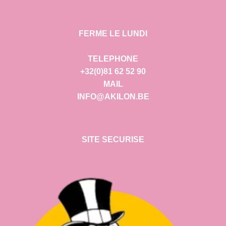
FERME LE LUNDI
TELEPHONE
+32(0)81 62 52 90
MAIL
INFO@AKILON.BE
SITE SECURISE