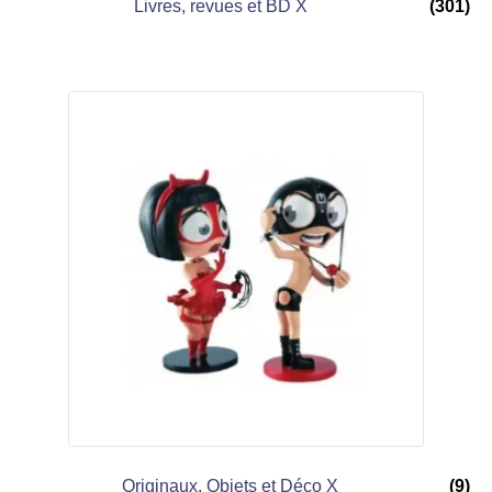
Livres, revues et BD X
(301)
menu
Ouvrir
enfant
le
Notre magasin
menu
enfant
Originaux, Objets et Déco X
(9)