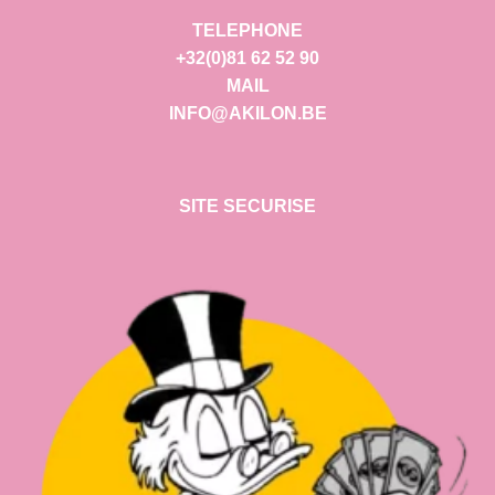
TELEPHONE
+32(0)81 62 52 90
MAIL
INFO@AKILON.BE
SITE SECURISE