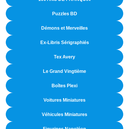
menu
Ouvrir
enfant
Puzzles BD
le
Notre magasin
menu
Démons et Merveilles
enfant
Ex-Libris Sérigraphiés
Tex Avery
Le Grand Vingtième
Boîtes Plexi
Voitures Miniatures
Véhicules Miniatures
Figurines Napoléon