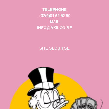
TELEPHONE
+32(0)81 62 52 90
MAIL
INFO@AKILON.BE
SITE SECURISE