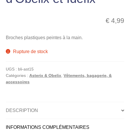
menu
Ouvrir
enfant
le
€
4,99
Notre magasin
menu
enfant
Broches plastiques peintes à la main.
Rupture de stock
UGS :
bli-ast15
Catégories :
Asterix & Obelix
,
Vêtements, bagagerie, &
accessoires
DESCRIPTION
INFORMATIONS COMPLÉMENTAIRES