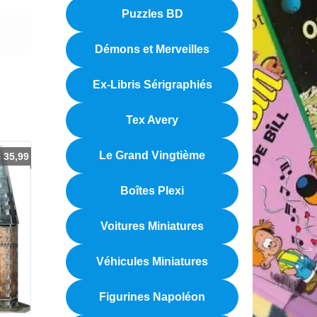
Puzzles BD
Démons et Merveilles
Ex-Libris Sérigraphiés
Tex Avery
Le Grand Vingtième
€
35,99
Boîtes Plexi
Voitures Miniatures
Véhicules Miniatures
Figurines Napoléon