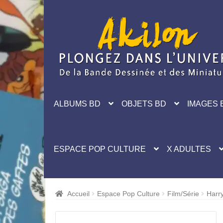
Aller
Aller
à
au
la
contenu
navigation
ALBUMS BD
OBJETS BD
IMAGES 
ESPACE POP CULTURE
X ADULTES
Accueil
Espace Pop Culture
Film/Série
Harry