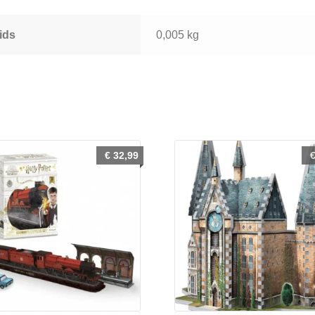
ids
0,005 kg
€
32,99