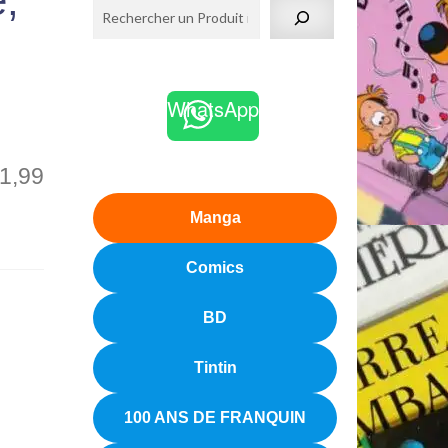
e,
WhatsApp
1,99
Manga
Comics
BD
Tintin
100 ANS DE FRANQUIN