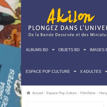
Aller
Aller
à
au
la
contenu
navigation
ALBUMS BD
OBJETS BD
IMAGES 
ESPACE POP CULTURE
X ADULTES
Accueil
Espace Pop Culture
Film/Série
Harry