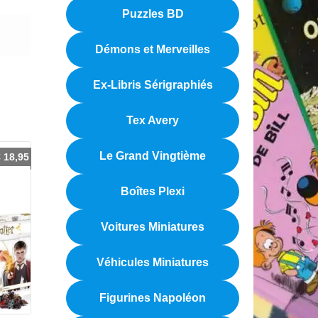
Puzzles BD
Démons et Merveilles
Ex-Libris Sérigraphiés
Tex Avery
Le Grand Vingtième
€
18,95
Boîtes Plexi
Voitures Miniatures
Véhicules Miniatures
Figurines Napoléon