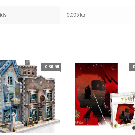
ids
0,005 kg
€
30,99