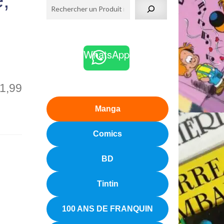
e,
WhatsApp
1,99
Manga
Comics
BD
Tintin
100 ANS DE FRANQUIN