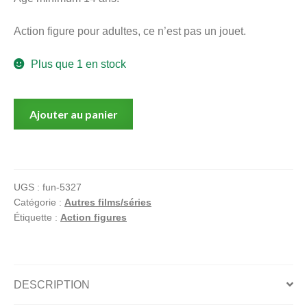
Action figure pour adultes, ce n’est pas un jouet.
Plus que 1 en stock
quantité
Ajouter au panier
de
A
la
poursuite
UGS :
fun-5327
de
Catégorie :
Autres films/séries
demain,
Étiquette :
Action figures
Athena,
Figurine
Funko,
Action
DESCRIPTION
figure