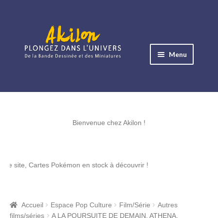
Aller
Aller
à
au
Menu
la
contenu
navigation
Ouvrir
le
Albums BD
menu
Ouvrir
enfant
le
Bienvenue chez Akilon !
Objets BD
menu
Ouvrir
enfant
le
Images BD
 Cartes Pokémon en stock à découvrir !
menu
Ouvrir
enfant
le
Miniatures
menu
Accueil
Espace Pop Culture
Film/Série
Autres
Ouvrir
enfant
films/séries
A LA POURSUITE DE DEMAIN, ATHENA,