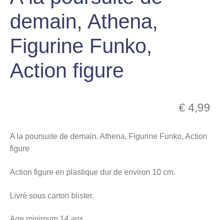
menu
demain, Athena,
Ouvrir
enfant
le
Notre magasin
Figurine Funko,
menu
enfant
Action figure
€
4,99
A la poursuite de demain, Athena, Figurine Funko, Action
figure
Action figure en plastique dur de environ 10 cm.
Livré sous carton blister.
Age minimum 14 ans.