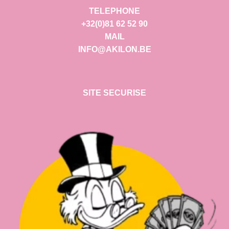
TELEPHONE
+32(0)81 62 52 90
MAIL
INFO@AKILON.BE
SITE SECURISE