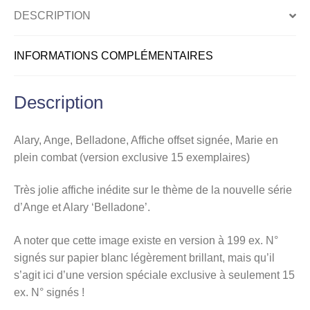
en
DESCRIPTION
plein
combat
INFORMATIONS COMPLÉMENTAIRES
(version
exclusive
15
Description
exemplaires)
Alary, Ange, Belladone, Affiche offset signée, Marie en
plein combat (version exclusive 15 exemplaires)
Très jolie affiche inédite sur le thème de la nouvelle série
d’Ange et Alary ‘Belladone’.
A noter que cette image existe en version à 199 ex. N°
signés sur papier blanc légèrement brillant, mais qu’il
s’agit ici d’une version spéciale exclusive à seulement 15
ex. N° signés !