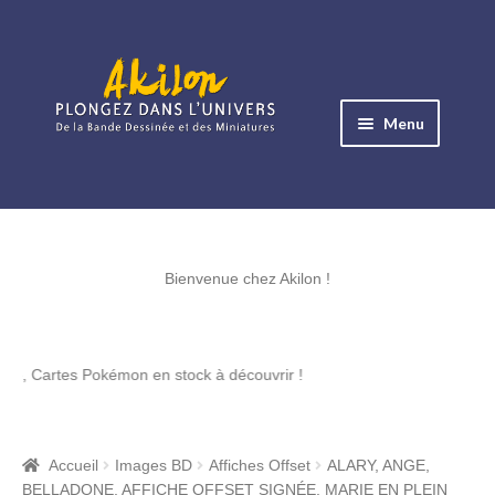
Aller
Aller
à
au
Menu
la
contenu
navigation
Ouvrir
le
Albums BD
menu
Ouvrir
enfant
le
Bienvenue chez Akilon !
Objets BD
menu
Ouvrir
enfant
le
Images BD
es Pokémon en stock à découvrir !
menu
Ouvrir
enfant
le
Miniatures
menu
Accueil
Images BD
Affiches Offset
ALARY, ANGE,
Ouvrir
enfant
BELLADONE, AFFICHE OFFSET SIGNÉE, MARIE EN PLEIN