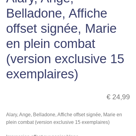
menu
Belladone, Affiche
Ouvrir
enfant
le
Notre magasin
offset signée, Marie
menu
enfant
en plein combat
(version exclusive 15
exemplaires)
€
24,99
Alary, Ange, Belladone, Affiche offset signée, Marie en
plein combat (version exclusive 15 exemplaires)