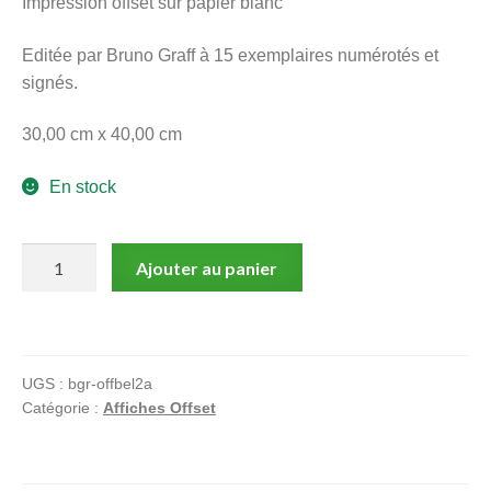
Impression offset sur papier blanc
Editée par Bruno Graff à 15 exemplaires numérotés et
signés.
30,00 cm x 40,00 cm
En stock
quantité
Ajouter au panier
de
Alary,
Ange,
Belladone,
UGS :
bgr-offbel2a
Affiche
Catégorie :
Affiches Offset
offset
signée,
Marie