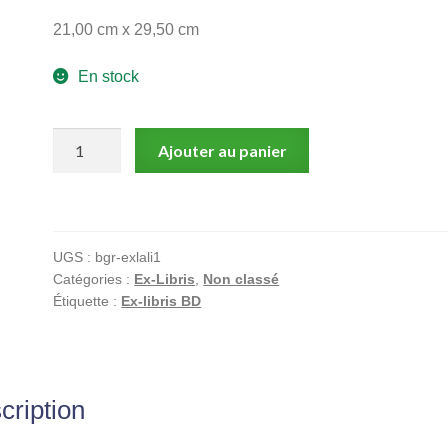
21,00 cm x 29,50 cm
En stock
quantité
Ajouter au panier
de
Alice,
Dorison,
Le
UGS :
bgr-exlali1
3ème
Catégories :
Ex-Libris
,
Non classé
Testament,
Étiquette :
Ex-libris BD
Ex-
libris
offset
signé,
cription
Portrait
crayonné