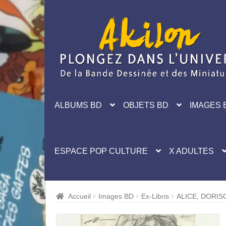
Aller
Aller
à
au
la
contenu
navigation
ALBUMS BD
OBJETS BD
IMAGES 
ESPACE POP CULTURE
X ADULTES
Accueil
Images BD
Ex-Libris
ALICE, DORIS