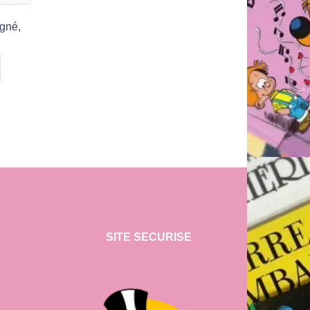
igné,
SITE SECURISE