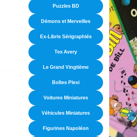
Puzzles BD
Démons et Merveilles
Ex-Libris Sérigraphiés
Tex Avery
Le Grand Vingtième
Boîtes Plexi
Voitures Miniatures
Véhicules Miniatures
Figurines Napoléon