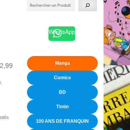
-
WhatsApp
Manga
2,99
Comics
é,
BD
Tintin
rotés
100 ANS DE FRANQUIN