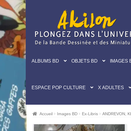
Aller
Aller
à
au
la
contenu
navigation
ALBUMS BD
OBJETS BD
IMAGES 
ESPACE POP CULTURE
X ADULTES
Accueil
Images BD
Ex-Libris
ANDREVON, KH