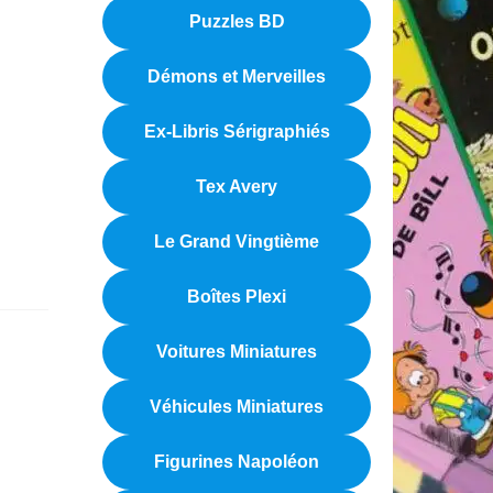
Puzzles BD
Démons et Merveilles
Ex-Libris Sérigraphiés
Tex Avery
Le Grand Vingtième
Boîtes Plexi
Voitures Miniatures
Véhicules Miniatures
Figurines Napoléon