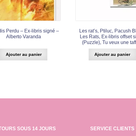
is Perdu – Ex-libris signé –
Les rat’s, Ptiluc, Pacush B
Alberto Varanda
Les Rats, Ex-libris offset 
(Puzzle), Tu veux une taf
Ajouter au panier
Ajouter au panier
TOURS SOUS 14 JOURS
SERVICE CLIENTS