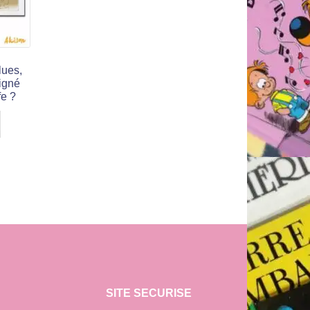
lues,
signé
fe ?
SITE SECURISE