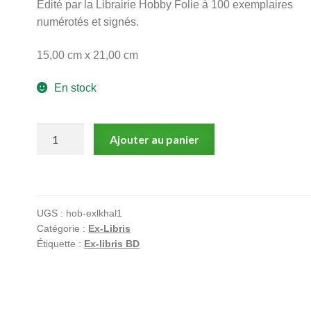
Edité par la Librairie Hobby Folie à 100 exemplaires
numérotés et signés.
15,00 cm x 21,00 cm
En stock
quantité
Ajouter au panier
de
Andrevon,
Khaled,
Les
UGS :
hob-exlkhal1
chroniques
Catégorie :
Ex-Libris
de
Étiquette :
Ex-libris BD
Centrum,
Ex-
libris
offset