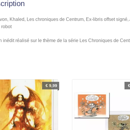
cription
signé,
Assis
sur
on, Khaled, Les chroniques de Centrum, Ex-libris offset signé,
un
 robot
robot
 inédit réalisé sur le thème de la série Les Chroniques de Cen
€
9,99