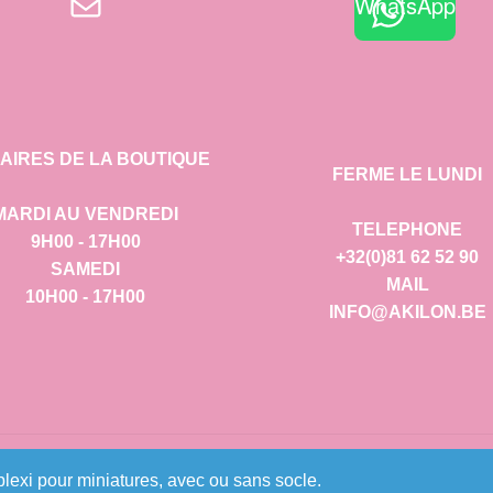
E-mail
WhatsApp
AIRES DE LA BOUTIQUE
FERME LE LUNDI
MARDI AU VENDREDI
TELEPHONE
9H00 - 17H00
+32(0)81 62 52 90
SAMEDI
MAIL
10H00 - 17H00
INFO@AKILON.BE
ooCommerce
.
lexi pour miniatures, avec ou sans socle.