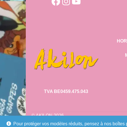
Facebook
Instagram
YouTube
HOR
TVA BE0459.475.043
© AKILON 2026
Politique de confidentialité
Built with W
Pour protéger vos modèles réduits, pensez à nos boîtes p