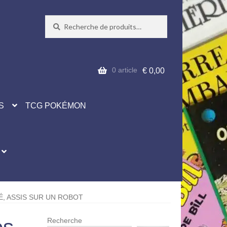
Recherche
Recherche
pour :
0 article
€
0,00
S
TCG POKÉMON
É, ASSIS SUR UN ROBOT
Recherche