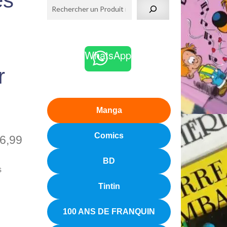
es
WhatsApp
r
Manga
Comics
6,99
BD
s
Tintin
100 ANS DE FRANQUIN