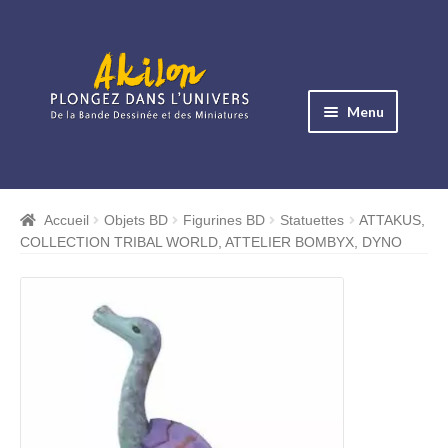
Aller
Aller
à
au
Menu
la
contenu
navigation
Ouvrir
le
Albums BD
menu
Accueil
Objets BD
Figurines BD
Statuettes
ATTAKUS,
Ouvrir
enfant
COLLECTION TRIBAL WORLD, ATTELIER BOMBYX, DYNO
le
Objets BD
menu
Ouvrir
enfant
le
Images BD
menu
Ouvrir
enfant
le
Miniatures
menu
Ouvrir
enfant