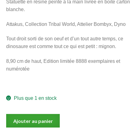
Statuette en résine peinte à la main livrée en boite carton
menu
blanche.
Ouvrir
enfant
le
Notre magasin
Attakus, Collection Tribal World, Attelier Bombyx, Dyno
menu
enfant
Tout droit sorti de son oeuf et d’un tout autre temps, ce
dinosaure est comme tout ce qui est petit : mignon.
8,90 cm de haut, Edition limitée 8888 exemplaires et
numérotée
Plus que 1 en stock
quantité
Ajouter au panier
de
Attakus,