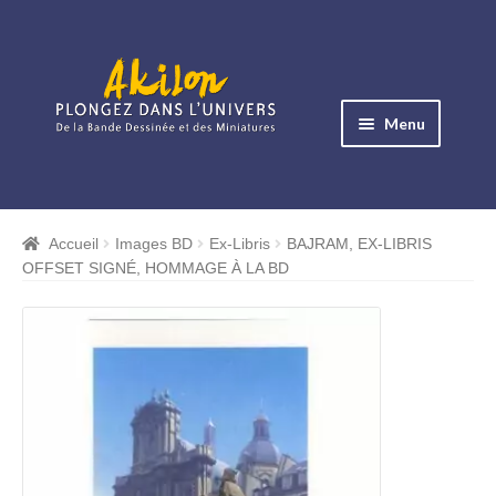
Aller
Aller
à
au
Menu
la
contenu
navigation
Ouvrir
le
Albums BD
menu
Accueil
Images BD
Ex-Libris
BAJRAM, EX-LIBRIS
Ouvrir
enfant
OFFSET SIGNÉ, HOMMAGE À LA BD
le
Objets BD
menu
Ouvrir
enfant
le
Images BD
menu
Ouvrir
enfant
le
Miniatures
menu
Ouvrir
enfant