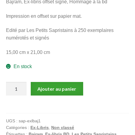
Bajram, Ex-libris offset signé, Hommage à la bd
menu
Ouvrir
enfant
Impression en offset sur papier mat.
le
Notre magasin
menu
Edité par Les Petits Sapristains à 250 exemplaires
enfant
numérotés et signés
15,00 cm x 21,00 cm
En stock
quantité
Ajouter au panier
de
Bajram,
Ex-
libris
UGS :
sap-exlbaj1
offset
Catégories :
Ex-Libris
,
Non classé
signé,
Étiquettes :
Bajram
,
Ex-libris BD
,
Les Petits Sapristains