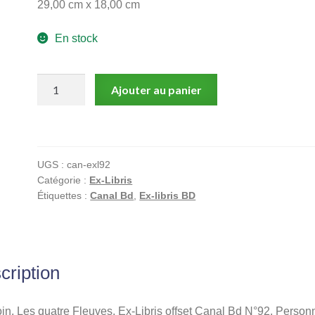
29,00 cm x 18,00 cm
En stock
quantité
Ajouter au panier
de
Baudoin,
Les
quatre
UGS :
can-exl92
Fleuves,
Catégorie :
Ex-Libris
Ex-
Étiquettes :
Canal Bd
,
Ex-libris BD
Libris
offset
Canal
Bd
cription
N°92,
Personnage
en
n, Les quatre Fleuves, Ex-Libris offset Canal Bd N°92, Perso