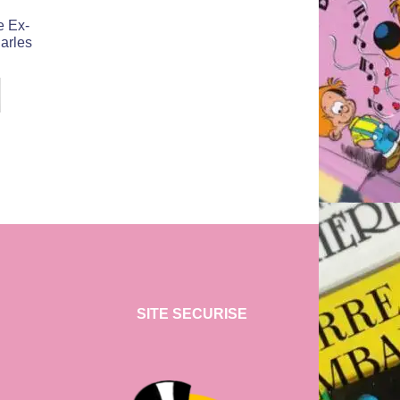
e Ex-
harles
SITE SECURISE