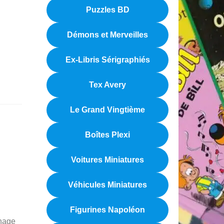
Puzzles BD
Démons et Merveilles
Ex-Libris Sérigraphiés
Tex Avery
Le Grand Vingtième
Boîtes Plexi
Voitures Miniatures
Véhicules Miniatures
Figurines Napoléon
nnage