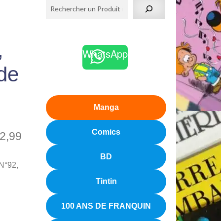
,
WhatsApp
de
Manga
Comics
2,99
BD
 N°92,
Tintin
100 ANS DE FRANQUIN