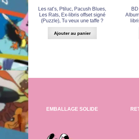
Les rat’s, Ptiluc, Pacush Blues,
BD 
Les Rats, Ex-libris offset signé
Album 
(Puzzle), Tu veux une taffe ?
libr
Ajouter au panier
EMBALLAGE SOLIDE
RE