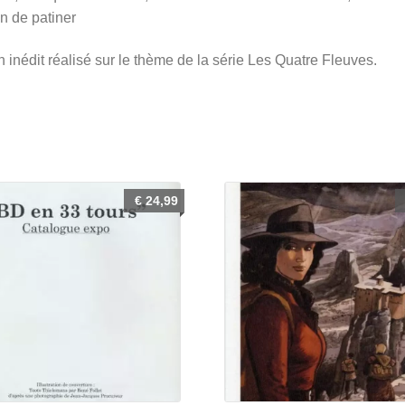
train
in de patiner
de
 inédit réalisé sur le thème de la série Les Quatre Fleuves.
patiner
€
24,99