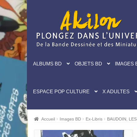
Aller
Aller
à
au
la
contenu
navigation
ALBUMS BD
OBJETS BD
IMAGES 
ESPACE POP CULTURE
X ADULTES
Accueil
Images BD
Ex-Libris
BAUDOIN, LES