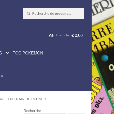
Recherche
Recherche
pour :
0 article
€
0,00
S
TCG POKÉMON
AGE EN TRAIN DE PATINER
Recherche