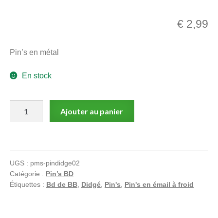
menu
Ouvrir
enfant
€
2,99
le
Notre magasin
menu
Pin’s en métal
enfant
En stock
quantité
Ajouter au panier
de
Bd
de
BB
UGS :
pms-pindidge02
Pin's
Catégorie :
Pin’s BD
Garçon
Étiquettes :
Bd de BB
,
Didgé
,
Pin's
,
Pin's en émail à froid
à
4
pattes