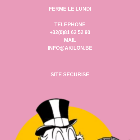
FERME LE LUNDI
TELEPHONE
+32(0)81 62 52 90
MAIL
INFO@AKILON.BE
SITE SECURISE