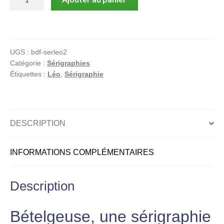
de
Bételgeuse
–
Sérigraphie
UGS :
bdf-serleo2
Collector
Catégorie :
Sérigraphies
Signée
Étiquettes :
Léo
,
Sérigraphie
199
Exemplaires
–
Léo
DESCRIPTION
INFORMATIONS COMPLÉMENTAIRES
Description
Bételgeuse, une sérigraphie