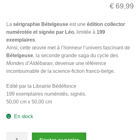
€
69,99
menu
Ouvrir
enfant
le
Notre magasin
La
sérigraphie Bételgeuse
est une
édition collector
menu
numérotée et signée par Léo
, limitée à
199
enfant
exemplaires
.
Ainsi, cette œuvre met à l’honneur l’univers fascinant de
Bételgeuse
, la seconde grande saga du cycle des
Mondes d’Aldébaran
, devenue une référence
incontournable de la science-fiction franco-belge.
Edité par la Librairie Bédéfonce
199 exemplaires numérotés, signés.
50,00 cm x 50,00 cm
En stock
quantité
Ajouter au panier