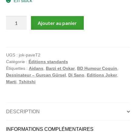
En stock
quantité
Ajouter au panier
de
Blagues
Coquines
–
UGS :
jok-paveT2
Sous
Catégorie :
Éditions standards
le
Étiquettes :
Aidans
,
Barzi et Oskar
,
BD Humour Coquin
,
pavé
Dessinateur – Gurcan Gürsel
,
Di Sano
,
Editions Joker
,
la
Marti
,
Tshitshi
blague
T2
(300
pages
DESCRIPTION
de
délires!)
INFORMATIONS COMPLÉMENTAIRES