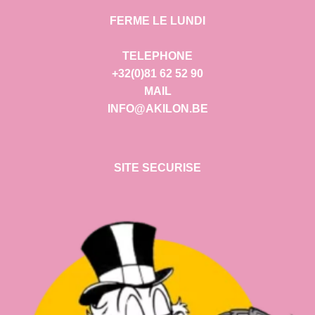
FERME LE LUNDI
TELEPHONE
+32(0)81 62 52 90
MAIL
INFO@AKILON.BE
SITE SECURISE