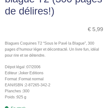
menu
de délires!)
Ouvrir
enfant
le
Notre magasin
menu
enfant
€
5,99
Blagues Coquines T2 “Sous le Pavé la Blague”, 300
pages d’humour léger et décontracté. Un livre fun, idéal
pour rire et se détendre.
Dépot légal :07/2006
Editeur :Joker Editions
Format :Format normal
EAN/ISBN :2-87265-342-2
Planches :300
Poids :925 g