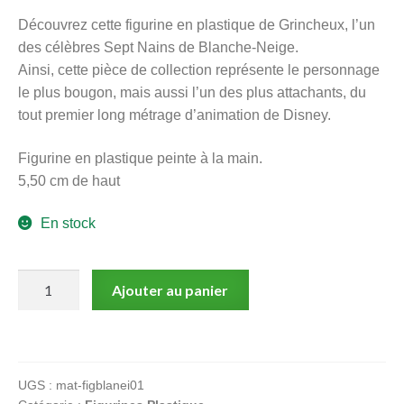
menu
Découvrez cette figurine en plastique de Grincheux, l’un
Ouvrir
enfant
des célèbres Sept Nains de Blanche-Neige.
le
Notre magasin
Ainsi, cette pièce de collection représente le personnage
menu
le plus bougon, mais aussi l’un des plus attachants, du
enfant
tout premier long métrage d’animation de Disney.
Figurine en plastique peinte à la main.
5,50 cm de haut
En stock
quantité
Ajouter au panier
de
Blanche-
Neige
-
UGS :
mat-figblanei01
Grincheux