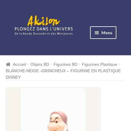
Aller
Aller
à
au
Menu
la
contenu
navigation
Ouvrir
le
Albums BD
menu
Accueil
Objets BD
Figurines BD
Figurines Plastique
Ouvrir
enfant
BLANCHE-NEIGE -GRINCHEUX – FIGURINE EN PLASTIQUE
le
Objets BD
DISNEY
menu
Ouvrir
enfant
le
Images BD
menu
Ouvrir
enfant
le
Miniatures
menu
Ouvrir
enfant