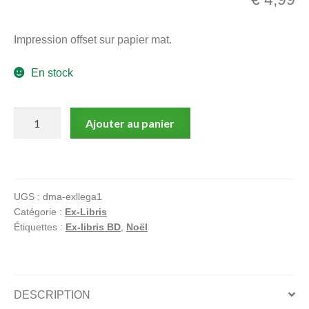
menu
Ouvrir
enfant
Impression offset sur papier mat.
le
Notre magasin
menu
En stock
enfant
quantité
Ajouter au panier
de
Catastophes
au
pays
UGS :
dma-exllega1
du
Catégorie :
Ex-Libris
Père
Étiquettes :
Ex-libris BD
,
Noël
Noël
DESCRIPTION