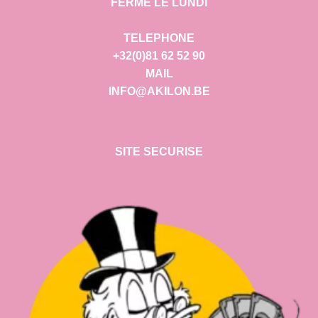
FERME LE LUNDI
TELEPHONE
+32(0)81 62 52 90
MAIL
INFO@AKILON.BE
SITE SECURISE