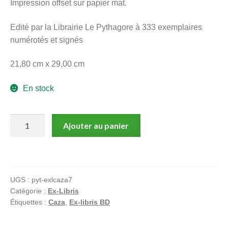
Impression offset sur papier mat.
menu
Ouvrir
enfant
Edité par la Librairie Le Pythagore à 333 exemplaires
le
Notre magasin
numérotés et signés
menu
enfant
21,80 cm x 29,00 cm
En stock
quantité
Ajouter au panier
de
Caza
:
Ex-
UGS :
pyt-exlcaza7
libris
Catégorie :
Ex-Libris
offset
Étiquettes :
Caza
,
Ex-libris BD
signé
: