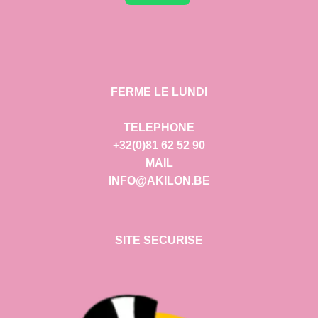
FERME LE LUNDI
TELEPHONE
+32(0)81 62 52 90
MAIL
INFO@AKILON.BE
SITE SECURISE