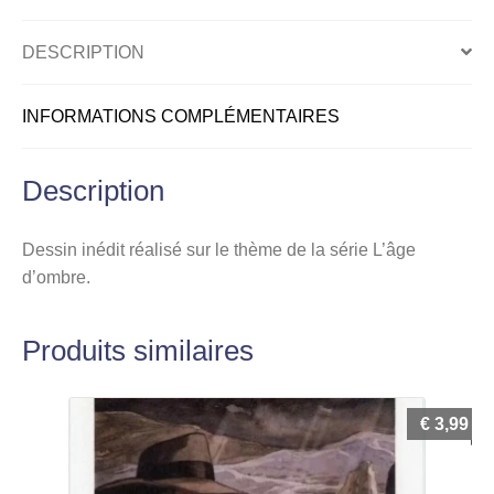
Femme
se
DESCRIPTION
déshabillant
INFORMATIONS COMPLÉMENTAIRES
Description
Dessin inédit réalisé sur le thème de la série L’âge
d’ombre.
Produits similaires
€
3,99