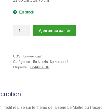
21,00 cm x 29,70 cm
En stock
quantité
Ajouter au panier
de
Cellier,
Le
Maître
UGS :
bdw-exldjia4
du
Catégories :
Ex-Libris
,
Non classé
hazard,
Étiquette :
Ex-libris BD
Ex-
libris
signé,
Le
cription
bateau
 inédit réalisé sur le thème de la série Le Maître du Hasard.