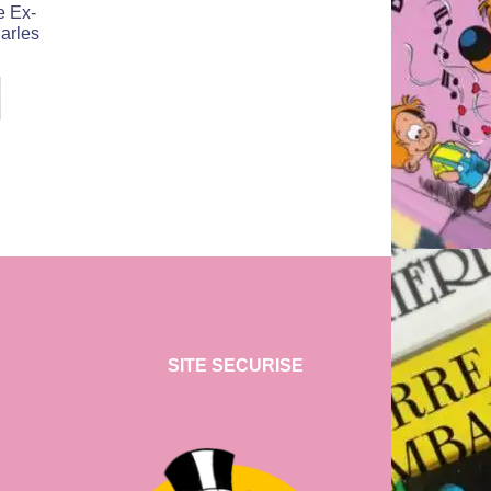
e Ex-
harles
SITE SECURISE