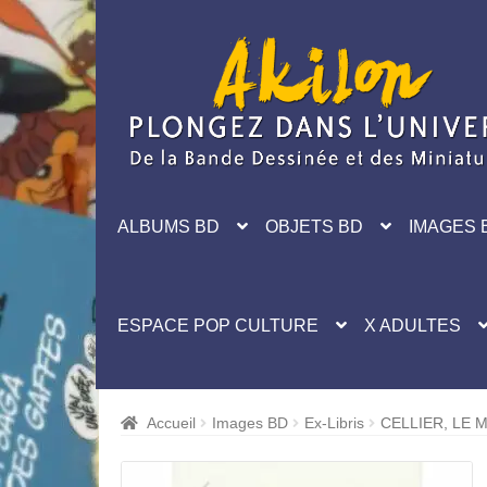
Aller
Aller
à
au
la
contenu
navigation
ALBUMS BD
OBJETS BD
IMAGES 
ESPACE POP CULTURE
X ADULTES
Accueil
Images BD
Ex-Libris
CELLIER, LE 