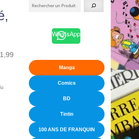
é,
WhatsApp
1,99
Manga
Comics
du
BD
Tintin
100 ANS DE FRANQUIN