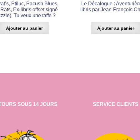
rat’s, Ptiluc, Pacush Blues,
Le Décalogue : Aventurièr
Rats, Ex-libris offset signé
libris par Jean-François C
zzle), Tu veux une taffe ?
Ajouter au panier
Ajouter au panier
TOURS SOUS 14 JOURS
SERVICE CLIENTS