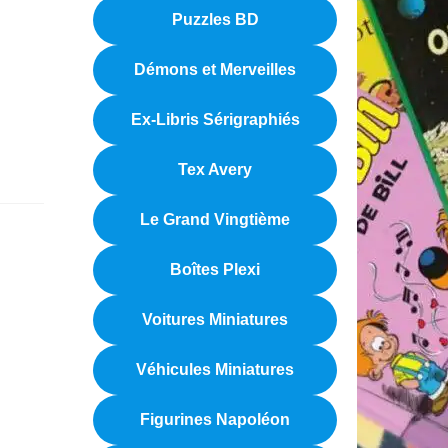
Puzzles BD
Démons et Merveilles
Ex-Libris Sérigraphiés
Tex Avery
Le Grand Vingtième
Boîtes Plexi
Voitures Miniatures
Véhicules Miniatures
Figurines Napoléon