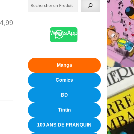
4,99
WhatsApp
Manga
Comics
BD
Tintin
100 ANS DE FRANQUIN