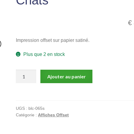
Chats
€
Impression offset sur papier satiné.
Plus que 2 en stock
quantité
Ajouter au panier
de
Chats
UGS :
blc-065s
Catégorie :
Affiches Offset