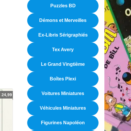
Puzzles BD
Démons et Merveilles
Ex-Libris Sérigraphiés
Tex Avery
Le Grand Vingtième
Boîtes Plexi
Voitures Miniatures
€
24,99
Véhicules Miniatures
Figurines Napoléon