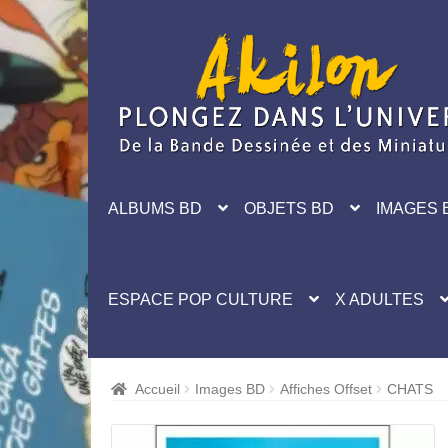
Aller
Aller
à
au
la
contenu
navigation
ALBUMS BD
OBJETS BD
IMAGES 
ESPACE POP CULTURE
X ADULTES
Accueil
Images BD
Affiches Offset
CHATS