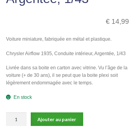
menu
Ouvrir
enfant
le
€
14,99
Notre magasin
menu
enfant
Voiture miniature, fabriquée en métal et plastique.
Chrysler Airflow 1935, Conduite intérieur, Argentée, 1/43
Livrée dans sa boite en carton avec vitrine. Vu l’âge de la
voiture (+ de 30 ans), il se peut que la boite plexi soit
légèrement endommagée avec le temps.
En stock
quantité
Ajouter au panier
de
Chrysler