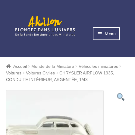
Aller
Aller
à
au
Menu
la
contenu
navigation
Ouvrir
le
Albums BD
menu
Accueil
Monde de la Miniature
Véhicules miniatures
Ouvrir
enfant
Voitures
Voitures Civiles
CHRYSLER AIRFLOW 1935,
le
Objets BD
CONDUITE INTÉRIEUR, ARGENTÉE, 1/43
menu
Ouvrir
enfant
le
Images BD
menu
Ouvrir
enfant
le
Miniatures
menu
Ouvrir
enfant