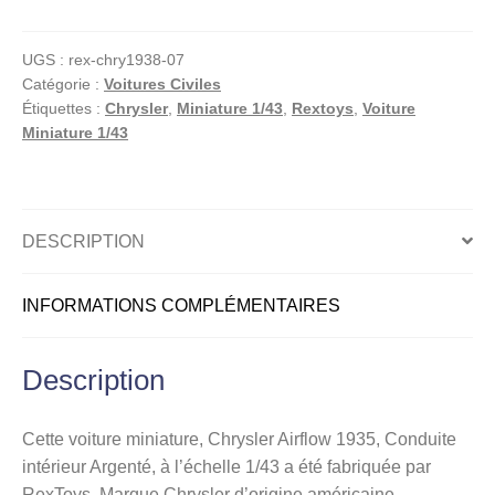
Airflow
1935,
UGS :
rex-chry1938-07
Conduite
Catégorie :
Voitures Civiles
intérieur,
Étiquettes :
Chrysler
,
Miniature 1/43
,
Rextoys
,
Voiture
Argentée,
Miniature 1/43
1/43
DESCRIPTION
INFORMATIONS COMPLÉMENTAIRES
Description
Cette voiture miniature, Chrysler Airflow 1935, Conduite
intérieur Argenté, à l’échelle 1/43 a été fabriquée par
RexToys. Marque Chrysler d’origine américaine.