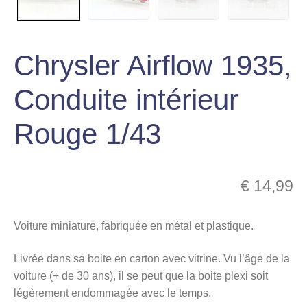
menu
Ouvrir
enfant
le
Notre magasin
Chrysler Airflow 1935,
menu
enfant
Conduite intérieur
Rouge 1/43
€
14,99
Voiture miniature, fabriquée en métal et plastique.
Livrée dans sa boite en carton avec vitrine. Vu l’âge de la
voiture (+ de 30 ans), il se peut que la boite plexi soit
légèrement endommagée avec le temps.