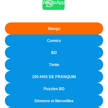
WhatsApp
Manga
Comics
BD
Tintin
100 ANS DE FRANQUIN
Puzzles BD
Démons et Merveilles