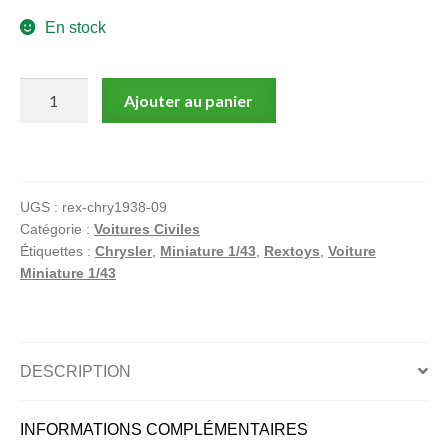
En stock
quantité
Ajouter au panier
de
Chrysler
Airflow
1935,
UGS :
rex-chry1938-09
Conduite
Catégorie :
Voitures Civiles
intérieur
Étiquettes :
Chrysler
,
Miniature 1/43
,
Rextoys
,
Voiture
Rouge
Miniature 1/43
1/43
DESCRIPTION
INFORMATIONS COMPLÉMENTAIRES