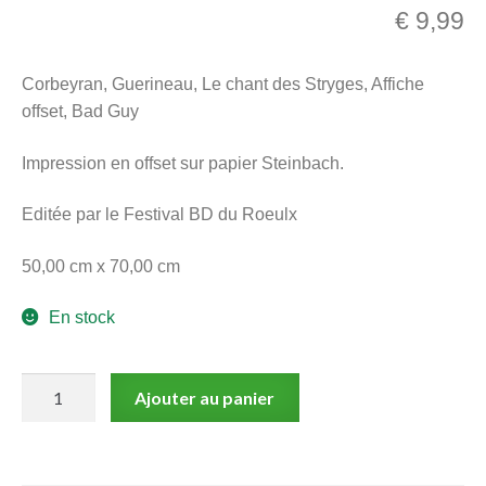
€
9,99
menu
Ouvrir
enfant
le
Notre magasin
Corbeyran, Guerineau, Le chant des Stryges, Affiche
menu
offset, Bad Guy
enfant
Impression en offset sur papier Steinbach.
Editée par le Festival BD du Roeulx
50,00 cm x 70,00 cm
En stock
quantité
Ajouter au panier
de
Corbeyran,
Guerineau,