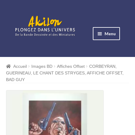
Aller
Aller
à
au
Menu
la
contenu
navigation
Ouvrir
le
Albums BD
menu
Accueil
Images BD
Affiches Offset
CORBEYRAN,
Ouvrir
enfant
GUERINEAU, LE CHANT DES STRYGES, AFFICHE OFFSET,
le
Objets BD
BAD GUY
menu
Ouvrir
enfant
le
Images BD
menu
Ouvrir
enfant
le
Miniatures
menu
Ouvrir
enfant