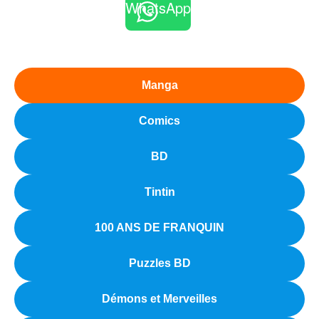
WhatsApp
Manga
Comics
BD
Tintin
100 ANS DE FRANQUIN
Puzzles BD
Démons et Merveilles