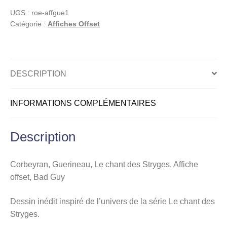
Le
UGS :
roe-affgue1
chant
Catégorie :
Affiches Offset
des
Stryges,
Affiche
offset,
DESCRIPTION
Bad
Guy
INFORMATIONS COMPLÉMENTAIRES
Description
Corbeyran, Guerineau, Le chant des Stryges, Affiche
offset, Bad Guy
Dessin inédit inspiré de l’univers de la série Le chant des
Stryges.