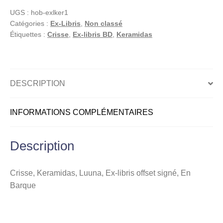
Luuna,
UGS :
hob-exlker1
Ex-
Catégories :
Ex-Libris
,
Non classé
libris
Étiquettes :
Crisse
,
Ex-libris BD
,
Keramidas
offset
signé,
En
Barque
DESCRIPTION
INFORMATIONS COMPLÉMENTAIRES
Description
Crisse, Keramidas, Luuna, Ex-libris offset signé, En
Barque