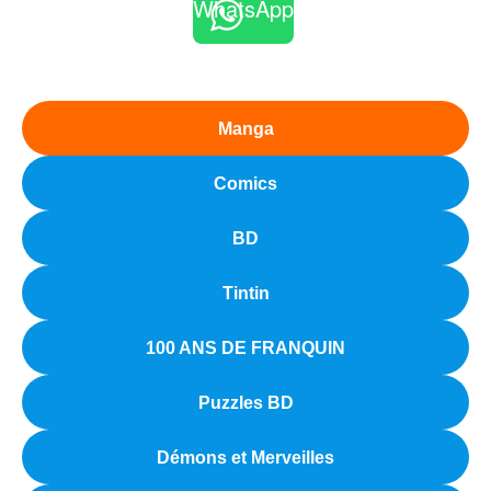
WhatsApp
Manga
Comics
BD
Tintin
100 ANS DE FRANQUIN
Puzzles BD
Démons et Merveilles