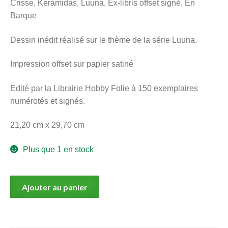
Crisse, Keramidas, Luuna, Ex-libris offset signé, En
menu
Barque
Ouvrir
enfant
le
Notre magasin
Dessin inédit réalisé sur le thème de la série Luuna.
menu
enfant
Impression offset sur papier satiné
Edité par la Librairie Hobby Folie à 150 exemplaires
numérotés et signés.
21,20 cm x 29,70 cm
Plus que 1 en stock
quantité
Ajouter au panier
de
Crisse,
Keramidas,