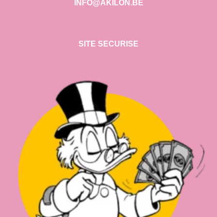
INFO@AKILON.BE
SITE SECURISE