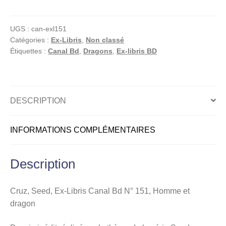
Seed,
Ex-
UGS :
can-exl151
Libris
Catégories :
Ex-Libris
,
Non classé
offset
Étiquettes :
Canal Bd
,
Dragons
,
Ex-libris BD
Canal
Bd
N°
151,
DESCRIPTION
Homme
et
INFORMATIONS COMPLÉMENTAIRES
dragon
Description
Cruz, Seed, Ex-Libris Canal Bd N° 151, Homme et
dragon