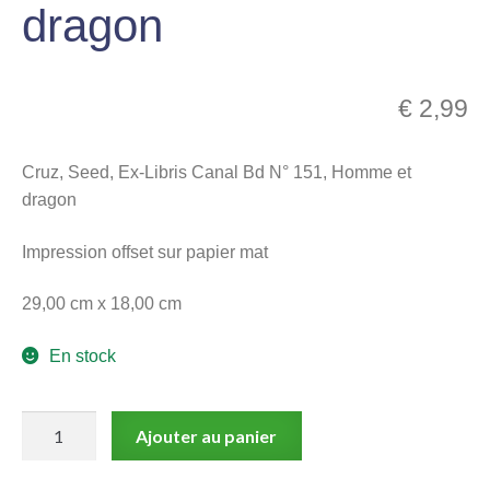
dragon
menu
Ouvrir
enfant
le
Notre magasin
menu
€
2,99
enfant
Cruz, Seed, Ex-Libris Canal Bd N° 151, Homme et
dragon
Impression offset sur papier mat
29,00 cm x 18,00 cm
En stock
quantité
Ajouter au panier
de
Cruz,