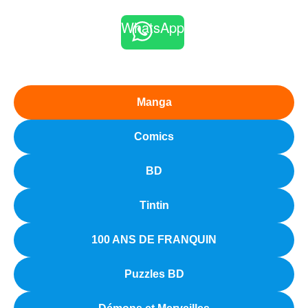
WhatsApp
Manga
Comics
BD
Tintin
100 ANS DE FRANQUIN
Puzzles BD