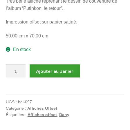
Très belle affiche reprenant le dessin de couverture de
menu
l’album ‘Putinkon, le retour’.
Ouvrir
enfant
le
Notre magasin
Impression offset sur papier satiné.
menu
enfant
50,00 cm x 70,00 cm
En stock
quantité
Ajouter au panier
de
Dany,
Affiche
offset,
UGS :
bdi-097
Putinkon
Catégorie :
Affiches Offset
le
Étiquettes :
Affiches offset
,
Dany
retour