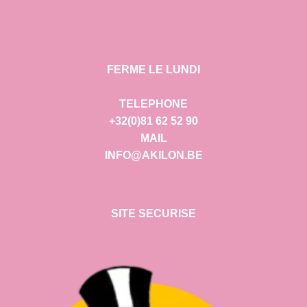
FERME LE LUNDI
TELEPHONE
+32(0)81 62 52 90
MAIL
INFO@AKILON.BE
SITE SECURISE