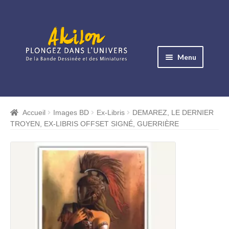
Aller
Aller
à
au
Menu
la
contenu
navigation
Ouvrir
le
Albums BD
menu
Accueil
Images BD
Ex-Libris
DEMAREZ, LE DERNIER
Ouvrir
enfant
TROYEN, EX-LIBRIS OFFSET SIGNÉ, GUERRIÈRE
le
Objets BD
menu
Ouvrir
enfant
le
Images BD
menu
Ouvrir
enfant
le
Miniatures
menu
Ouvrir
enfant