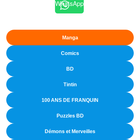
WhatsApp
Manga
Comics
BD
Tintin
100 ANS DE FRANQUIN
Puzzles BD
Démons et Merveilles