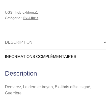
Le
dernier
UGS :
hob-exldema1
troyen,
Catégorie :
Ex-Libris
Ex-
libris
offset
signé,
DESCRIPTION
Guerrière
INFORMATIONS COMPLÉMENTAIRES
Description
Demarez, Le dernier troyen, Ex-libris offset signé,
Guerrière