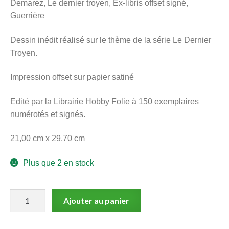
Demarez, Le dernier troyen, Ex-libris offset signé,
menu
Guerrière
Ouvrir
enfant
le
Notre magasin
Dessin inédit réalisé sur le thème de la série Le Dernier
menu
Troyen.
enfant
Impression offset sur papier satiné
Edité par la Librairie Hobby Folie à 150 exemplaires
numérotés et signés.
21,00 cm x 29,70 cm
Plus que 2 en stock
quantité
Ajouter au panier
de
Demarez,