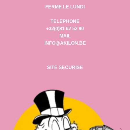
FERME LE LUNDI
TELEPHONE
+32(0)81 62 52 90
MAIL
INFO@AKILON.BE
SITE SECURISE