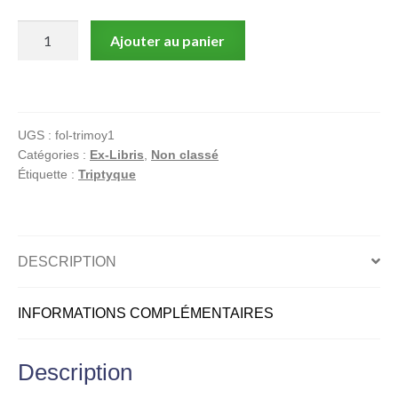
quantité
Ajouter au panier
de
Dieter,
Moynot,
Vieux
UGS :
fol-trimoy1
Fou,
Catégories :
Ex-Libris
,
Non classé
Ex-
Étiquette :
Triptyque
libris
offset
signé
(Triptyque
DESCRIPTION
plié),
Femme
INFORMATIONS COMPLÉMENTAIRES
nue
Description