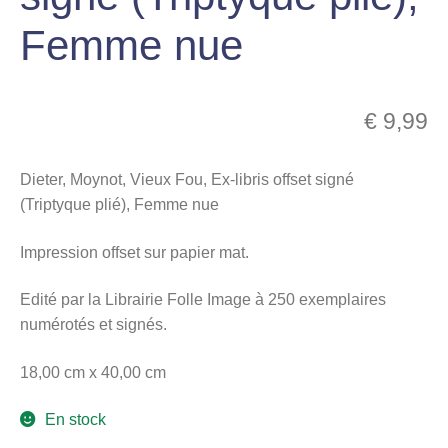
menu
Femme nue
Ouvrir
enfant
le
Notre magasin
menu
enfant
€
9,99
Dieter, Moynot, Vieux Fou, Ex-libris offset signé
(Triptyque plié), Femme nue
Impression offset sur papier mat.
Edité par la Librairie Folle Image à 250 exemplaires
numérotés et signés.
18,00 cm x 40,00 cm
En stock