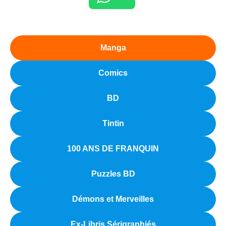
Manga
Comics
BD
Tintin
100 ANS DE FRANQUIN
Puzzles BD
Démons et Merveilles
Ex-Libris Sérigraphiés