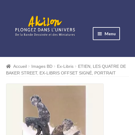
Aller
Aller
à
au
Menu
la
contenu
navigation
Ouvrir
le
Albums BD
menu
Accueil
Images BD
Ex-Libris
ETIEN, LES QUATRE DE
Ouvrir
enfant
BAKER STREET, EX-LIBRIS OFFSET SIGNÉ, PORTRAIT
le
Objets BD
menu
Ouvrir
enfant
le
Images BD
menu
Ouvrir
enfant
le
Miniatures
menu
Ouvrir
enfant