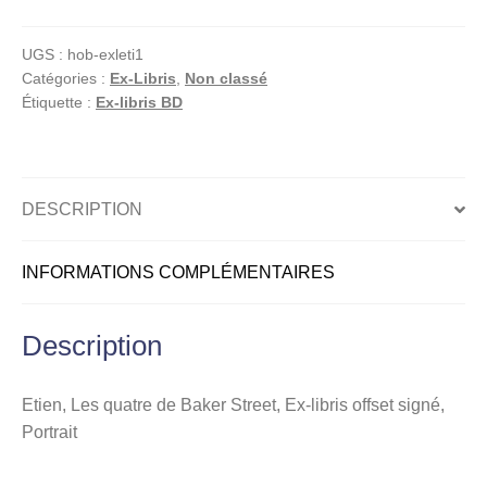
Les
quatre
UGS :
hob-exleti1
de
Catégories :
Ex-Libris
,
Non classé
Baker
Étiquette :
Ex-libris BD
Street,
Ex-
libris
offset
DESCRIPTION
signé,
Portrait
INFORMATIONS COMPLÉMENTAIRES
Description
Etien, Les quatre de Baker Street, Ex-libris offset signé,
Portrait