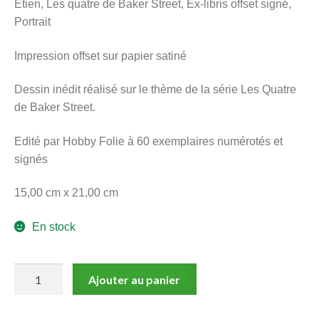
Etien, Les quatre de Baker Street, Ex-libris offset signé,
menu
Portrait
Ouvrir
enfant
le
Notre magasin
Impression offset sur papier satiné
menu
enfant
Dessin inédit réalisé sur le thème de la série Les Quatre
de Baker Street.
Edité par Hobby Folie à 60 exemplaires numérotés et
signés
15,00 cm x 21,00 cm
En stock
quantité
Ajouter au panier
de
Etien,