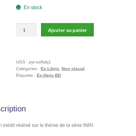
En stock
quantité
Ajouter au panier
de
Falque,
I.N.R.I.,
Ex-
UGS :
pyt-exlfalq1
libris
Catégories :
Ex-Libris
,
Non classé
offset
Étiquette :
Ex-libris BD
signé,
Couple
(crayonné)
cription
 inédit réalisé sur le thème de la série INRI.