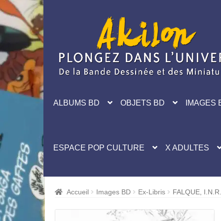
Aller
Aller
à
au
la
contenu
navigation
ALBUMS BD
OBJETS BD
IMAGES 
ESPACE POP CULTURE
X ADULTES
Accueil
Images BD
Ex-Libris
FALQUE, I.N.R