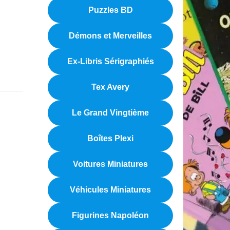
Puzzles BD
Démons et Merveilles
Ex-Libris Sérigraphiés
Tex Avery
Le Grand Vingtième
Boîtes Plexi
Voitures Miniatures
Véhicules Miniatures
Figurines Napoléon