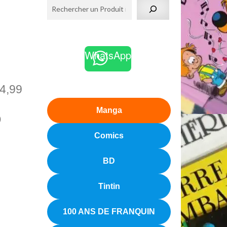
WhatsApp
4,99
Manga
)
Comics
BD
Tintin
100 ANS DE FRANQUIN